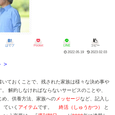
はてブ
Pocket
LINE
コピー
2022.05.19
2023.02.03
ト＞
書いておくことで、残された家族は様々な決め事や
す。
解約しなければならないサービスのことや、
じめ、供養方法、家族への
メッセージ
など、記入し
ていく
アイテム
です
。
終活（しゅうかつ）
と