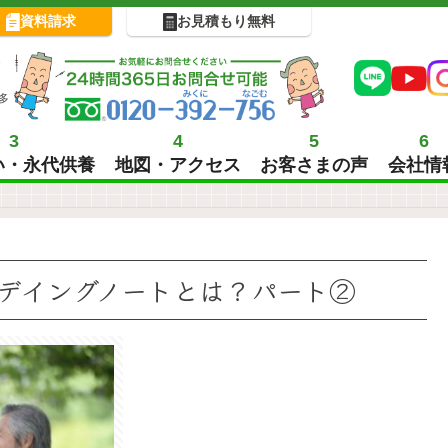
資料請求
お見積もり無料
!
多
3
4
5
6
い・永代供養
地図・アクセス
お客さまの声
会社情
デイングノートとは？パート②