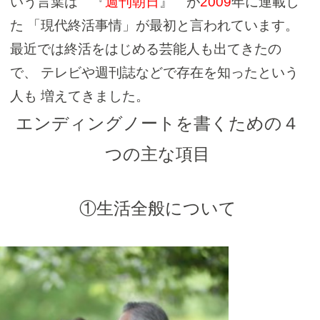
いう言葉は 『
週刊朝日
』 が
2009
年に連載し
た
「現代終活事情」が最初と言われています。
最近では終活をはじめる芸能人も出てきたの
で、
テレビや週刊誌などで存在を知ったという
人も
増えてきました。
エンディングノートを書くための４
つの主な項目
①生活全般について