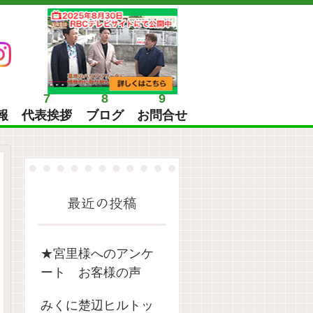
7
8
9
報
代表挨拶
ブログ
お問合せ
最近の投稿
★宮里様へのアンケ
ート お客様の声
みくに楚辺ヒルトッ