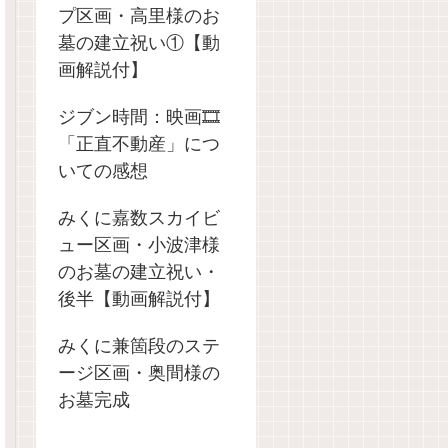
プ区画・高里様のお
墓の建立祝い①【動
画解説付】
ジブン時間：映画🎞️
「正直不動産」につ
いての感想
みくに嘉数スカイビ
ュー区画・小波津様
のお墓の建立祝い・
後半【動画解説付】
みくに兼箇段のステ
ージ区画・奥間様の
お墓完成