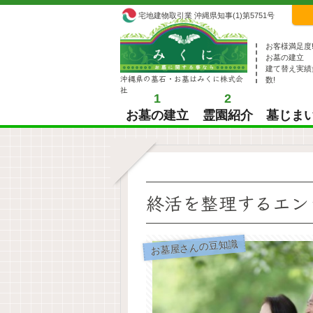
宅地建物取引業 沖縄県知事(1)第5751号
お客様満足度
お墓の建立
建て替え実績
沖縄県の墓石・お墓はみくに株式会
数!
社
1
2
お墓の建立
霊園紹介
墓じま
終活を整理するエン
お墓屋さんの豆知識