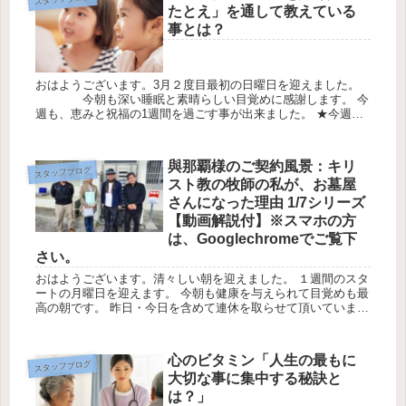
たとえ」を通して教えている
事とは？
おはようございます。3月２度目最初の日曜日を迎えました。
今朝も深い睡眠と素晴らしい目覚めに感謝します。 今
週も、恵みと祝福の1週間を過ごす事が出来ました。 ★今週の
一番の恵みは、愛する家族・友人・職場の仲間も 大きな事故・
病気から...
與那覇様のご契約風景：キリ
スタッフブログ
スト教の牧師の私が、お墓屋
さんになった理由 1/7シリーズ
【動画解説付】※スマホの方
は、Googlechromeでご覧下
さい。
おはようございます。清々しい朝を迎えました。 １週間のスタ
ートの月曜日を迎えます。 今朝も健康を与えられて目覚めも最
高の朝です。 昨日・今日を含めて連休を取らせて頂いていま
す。 ゆっくりと至福の時間を過ごさせて頂きます。
★今週も一...
心のビタミン「人生の最もに
スタッフブログ
大切な事に集中する秘訣と
は？」