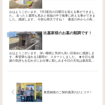
おはようごさいます。7月3度目の日曜日を迎える事ができまし
た。 去った１週間も恵みと祝福の中で無事に終える事ができま
した。感謝します。 今朝も晴天ですね！ 書斎の外から小鳥の
元気なさえずりの聴こえる平和の朝です。 去った１週間も素晴
らしい出...
比嘉家様のお墓の順調です！
コラム
おはようございます。深い睡眠と気持ち良い目覚めに感謝しま
す。希望満ち溢れる1週間が、スタートしました。 ★今日も感
謝の気持ちを忘れずにお仕事に勤しみま今日の天気は最高気温
24℃最低気温17℃降水確率40％です 那覇市内を見下ろせる風光
明媚な...
東恩納様のご契約風景のひとコマ！