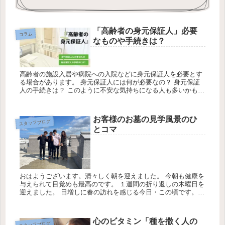
「高齢者の身元保証人」必要
コラム
なものや手続きは？
高齢者の施設入居や病院への入院などに身元保証人を必要とす
る場合があります。 身元保証人には何が必要なの？ 身元保証
人の手続きは？ このように不安な気持ちになる人も多いかもし
れません。今回の記事は、高齢者の身元保証人に必要なものや
手続きについ...
お客様のお墓の見学風景のひ
スタッフブログ
とコマ
おはようございます。清々しく朝を迎えました。 今朝も健康を
与えられて目覚めも最高のです。 １週間の折り返しの木曜日を
迎えました。 日増しに春の訪れを感じる今日・この頃です。
★感謝の気持ちを忘れずにお仕事に勤しみます。 今日の天気は
最高気...
心のビタミン「種を撒く人の
スタッフブログ