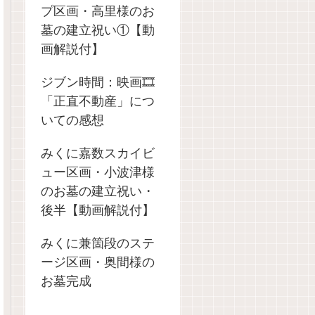
プ区画・高里様のお
墓の建立祝い①【動
画解説付】
ジブン時間：映画🎞️
「正直不動産」につ
いての感想
みくに嘉数スカイビ
ュー区画・小波津様
のお墓の建立祝い・
後半【動画解説付】
みくに兼箇段のステ
ージ区画・奥間様の
お墓完成