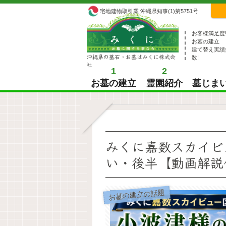
宅地建物取引業 沖縄県知事(1)第5751号
お客様満足度
お墓の建立
建て替え実績
沖縄県の墓石・お墓はみくに株式会
数!
社
1
2
お墓の建立
霊園紹介
墓じま
みくに嘉数スカイビ
い・後半【動画解説
お墓の建立の話題