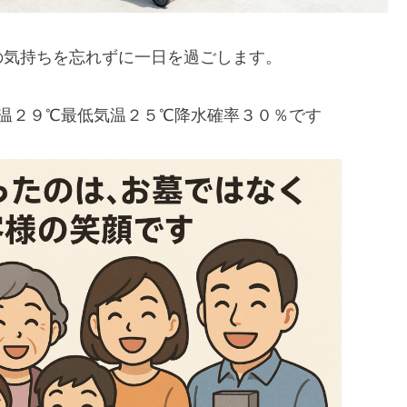
の気持ちを忘れずに一日を過ごします。
温２９℃最低気温２５℃降水確率３０％です