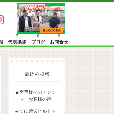
7
8
9
報
代表挨拶
ブログ
お問合せ
最近の投稿
★宮里様へのアンケ
ート お客様の声
みくに楚辺ヒルトッ