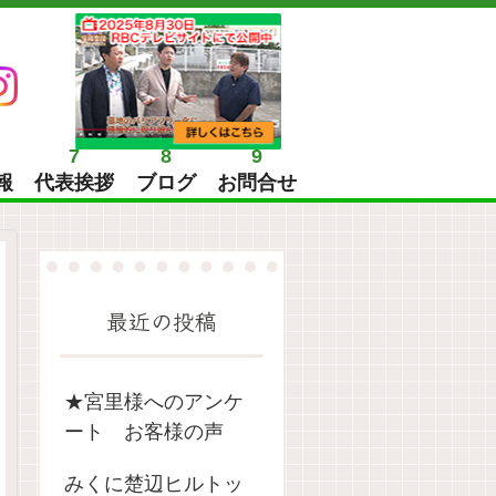
7
8
9
報
代表挨拶
ブログ
お問合せ
最近の投稿
★宮里様へのアンケ
ート お客様の声
みくに楚辺ヒルトッ