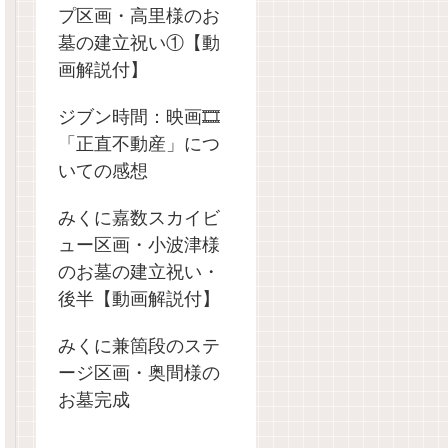
プ区画・高里様のお
墓の建立祝い①【動
画解説付】
ジブン時間：映画🎞️
「正直不動産」につ
いての感想
みくに嘉数スカイビ
ュー区画・小波津様
のお墓の建立祝い・
後半【動画解説付】
みくに兼箇段のステ
ージ区画・奥間様の
お墓完成