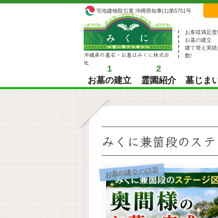
宅地建物取引業 沖縄県知事(1)第5751号
お客様満足度
お墓の建立
建て替え実績
沖縄県の墓石・お墓はみくに株式会
数!
社
1
2
お墓の建立
霊園紹介
墓じま
みくに兼箇段のステ
お墓の建立の話題