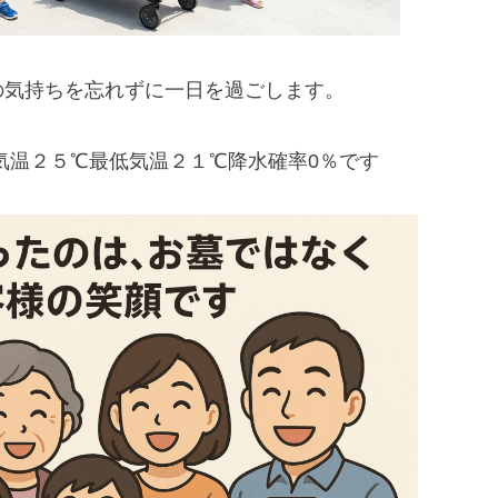
の気持ちを忘れずに一日を過ごします。
気温２５℃最低気温２１℃降水確率0％です