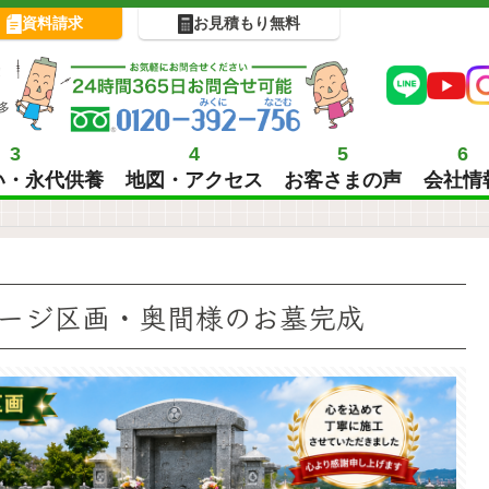
資料請求
お見積もり無料
!
多
3
4
5
6
い・永代供養
地図・アクセス
お客さまの声
会社情
ージ区画・奥間様のお墓完成