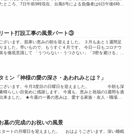
たところ、7日午前9時現在、台風6号による負傷者は6日午後6時時
多い109人となった。...
リート打設工事の風景パート③
ございます。肌寒い恵みの朝を迎えました。 ３月もあと１週間足
りました。早いもので、もうすぐ４月です。 今日一日もコロナウ
策を徹底意識して 「うつらない・うつさない」「3密を避ける」
距離を保つ」 の３点を守り...
タミン「神様の愛の深さ・あわれみとは？」
うございます。今月3度目の日曜日を迎えました。 今朝も深
素晴らしい目覚めに感謝します。 今週も、恵みと祝福の1週間を過
出来ました。 ★今週の一番の恵みは、愛する家族・友人・職場の
大きな事故・病気から守ら...
お墓の完成のお祝いの風景
スタートの月曜日を迎えました。 おはようございます。深い睡眠