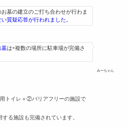
のお墓の建立のご打ち合わせが行わま
ない質疑応答が行われました。
お墓
は⇨複数の場所に駐車場が完備さ
みーちゃん
用トイレ
＋②
バリアフリーの施設
で
用する施設
も完備されています。