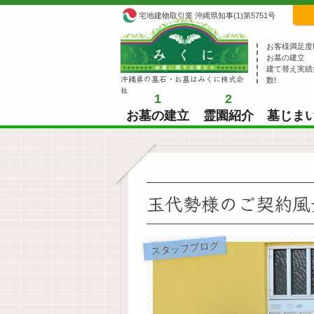
宅地建物取引業 沖縄県知事(1)第5751号
お客様満足度
お墓の建立
建て替え実績
沖縄県の墓石・お墓はみくに株式会
数!
社
1
2
お墓の建立
霊園紹介
墓じま
玉代勢様のご契約風
スタッフブログ