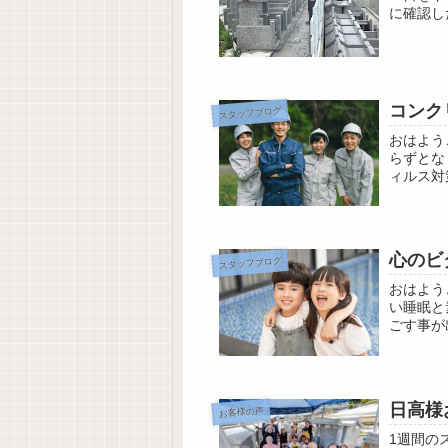
に確認し
点より3人
コンク
スタッフブログ
おはよう
らずとな
ィルス対
「社会的
心のビ
スタッフブログ
おはよ
い睡眠と
ごす事が
仲間も 
日高様
お客様の声
1週間の