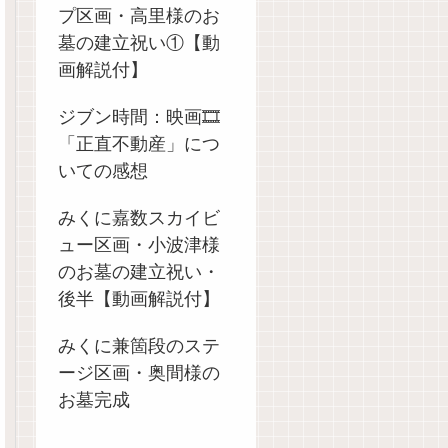
プ区画・高里様のお
墓の建立祝い①【動
画解説付】
ジブン時間：映画🎞️
「正直不動産」につ
いての感想
みくに嘉数スカイビ
ュー区画・小波津様
のお墓の建立祝い・
後半【動画解説付】
みくに兼箇段のステ
ージ区画・奥間様の
お墓完成