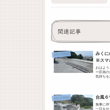
関連記事
みくに
スタッフブログ
※スマ
おはよう
ー区画の
気持ちを
温26℃降
台風６
スタッフブログ
無事に停
一日をや