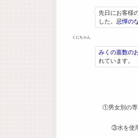
先日にお客様
した。
忌憚の
くにちゃん
みくの嘉数の
れています。
①男女別の専
③
水を使