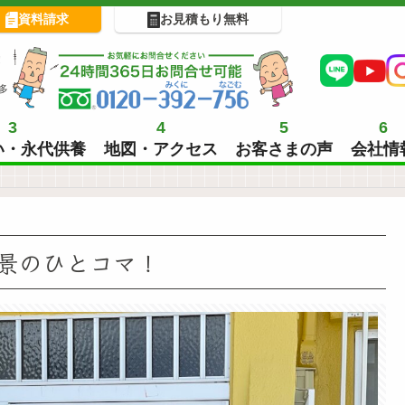
資料請求
お見積もり無料
!
多
3
4
5
6
い・永代供養
地図・アクセス
お客さまの声
会社情
景のひとコマ！