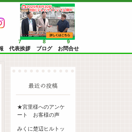
7
8
9
報
代表挨拶
ブログ
お問合せ
最近の投稿
★宮里様へのアンケ
ート お客様の声
みくに楚辺ヒルトッ