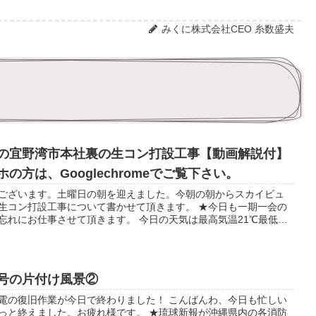
みくに株式会社CEO 糸数盛夫
の宜野湾市本社裏の生コン打設工事【動画解説付】
ホの方は、Googlechromeでご覧下さい。
ございます。土曜日の朝を迎えました。今朝の朝からスカイビュ
生コン打設工事について書かせて頂きます。 ★今日も一期一会の
忘れにお仕事させて頂きます。 今日の天気は最高気温21℃最低気
水確率0％ みくにの嘉数の...
号の片付け風景②
電の復旧作業が今日で終わりました！ こんばんわ、今日も忙しい
っと終えました。お疲れ様です。 ★琉球新報が沖縄県内の各消防