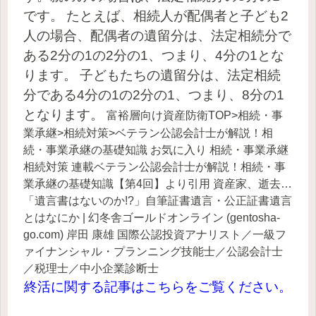
です。
たとえば、相続人が配偶者と子ども2
人の場合、配偶者の遺留分は、法定相続分で
ある2分の1の2分の1、つまり、4分の1とな
ります。
子どもたちの遺留分は、法定相続
分である4分の1の2分の1、つまり、8分の1
となります。
富裕層向け資産防衛TOP>相続・事
業承継>相続対策>ベテラン公認会計士が解説！相
続・事業承継の基礎知識 お気に入り 相続・事業承継
相続対策 連載ベテラン公認会計士が解説！相続・事
業承継の基礎知識【第4回】より引用
資産家、逝去…
「遺言書はないのか!?」自筆証書遺言・公正証書遺言
とはなにか | 幻冬舎ゴールドオンライン (gentosha-
go.com)
岸田 康雄 国際公認投資アナリスト／一級フ
ァイナンシャル・プランニング技能士／公認会計士
／税理士／中小企業診断士
終活に関
する記事はこちらをご覧ください。