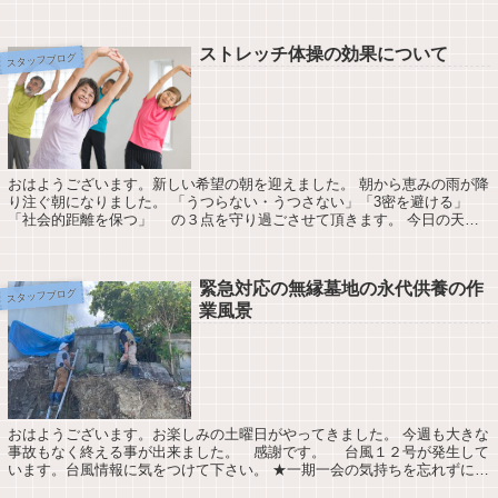
キルの拡大 配置転換は、これまで...
ストレッチ体操の効果について
スタッフブログ
おはようございます。新しい希望の朝を迎えました。 朝から恵みの雨が降
り注ぐ朝になりました。 「うつらない・うつさない」「3密を避ける」
「社会的距離を保つ」 の３点を守り過ごさせて頂きます。 今日の天気
は最高気温23℃最低気温19℃降水確率...
緊急対応の無縁墓地の永代供養の作
スタッフブログ
業風景
おはようございます。お楽しみの土曜日がやってきました。 今週も大きな
事故もなく終える事が出来ました。 感謝です。 台風１２号が発生して
います。台風情報に気をつけて下さい。 ★一期一会の気持ちを忘れずにお
仕事に勤しみます。 今日の天気は最...