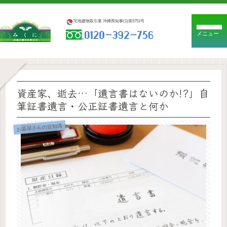
宅地建物取引業 沖縄県知事(1)第5751号
メニュー
資産家、逝去…「遺言書はないのか!?」自
筆証書遺言・公正証書遺言と何か
お墓屋さんの豆知識