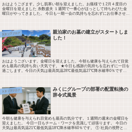
おはようござます。少し肌寒い朝を迎えました。お蔭様で１2月４度目の
金曜日を迎えました 糸数盛夫 １週間で一番心がほっとして待ちわびた金
曜日がやってきました。 今日も一期一会の気持ちを忘れずにお仕事させて
頂きます。宜野湾市の天気最高気温15度...
親泊家のお墓の建立がスタートしま
スタッフブログ
した！
おはようございます。金曜日を迎えました。今朝も健康を与えられて目覚
めも最高の気持ち良い天気です。 ★今日も感謝の気持ちを忘れずに一日を
過ごします。今日の天気は最高気温28℃最低気温27℃降水確率0％です親
泊家様のお墓の墓のお祝い・納骨式の風...
みくにグループの部署の配置転換の
スタッフブログ
辞令式風景
今朝も健康を与えられ目覚めも最高の気分です。１週間の週末の金曜日を
迎えました。 今日一日もチーム・ワークを意識して頑張ります。 今日の
天気は最高気温21℃最低気温18℃降水確率60％です。 ① 社員の視野とス