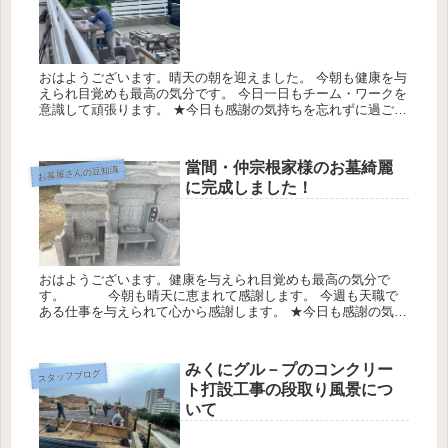
おはようございます。晴天の朝を迎えました。 今朝も健康を与
えられ目覚めも最高の気分です。 今日一日もチーム・ワークを
意識して頑張ります。 ★今日も感謝の気持ちを忘れずに過ごさ
せて頂きます。 今日の天気は最高気温28℃最低気温26℃降水確
率8...
當間・仲宗根家様のお墓綺麗
お墓屋さんの豆知識
に完成しました！
おはようございます。健康を与えられ目覚めも最高の気分で
す。 今朝も晴天に恵まれて感謝します。 今週も天職で
ある仕事を与えられて心から感謝します。 ★今日も感謝の気持
ちを忘れずに過ごさせて頂きます。 今日の天気は最高気19℃最
低気温16...
みくにグル－プのコンクリー
スタッフブログ
ト打設工事の段取り風景につ
いて