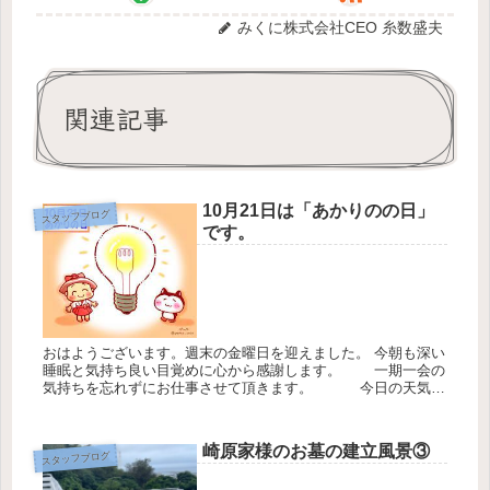
みくに株式会社CEO 糸数盛夫
関連記事
10月21日は「あかりのの日」
スタッフブログ
です。
おはようございます。週末の金曜日を迎えました。 今朝も深い
睡眠と気持ち良い目覚めに心から感謝します。 一期一会の
気持ちを忘れずにお仕事させて頂きます。 今日の天気は
最高気温28℃最低25℃降水確率5０％ 今日10月21日は「あか
り...
崎原家様のお墓の建立風景③
スタッフブログ