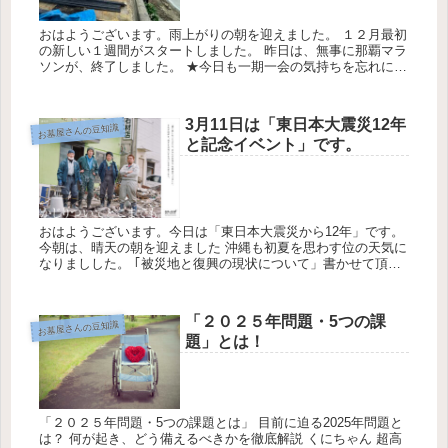
おはようございます。雨上がりの朝を迎えました。 １２月最初
の新しい１週間がスタートしました。 昨日は、無事に那覇マラ
ソンが、終了しました。 ★今日も一期一会の気持ちを忘れにお
仕事させて頂きます。 今日の天気は最高気温26℃最低気温20℃
降水...
3月11日は「東日本大震災12年
お墓屋さんの豆知識
と記念イベント」です。
おはようございます。今日は「東日本大震災から12年」です。
今朝は、晴天の朝を迎えました 沖縄も初夏を思わす位の天気に
なりましした。 ｢被災地と復興の現状について」書かせて頂き
ます。 ★今日も一期一会の気持ちを忘れずにお仕事さえて頂き
ます。...
「２０２５年問題・5つの課
お墓屋さんの豆知識
題」とは！
「２０２５年問題・5つの課題とは」 目前に迫る2025年問題と
は？ 何が起き、どう備えるべきかを徹底解説 くにちゃん 超高