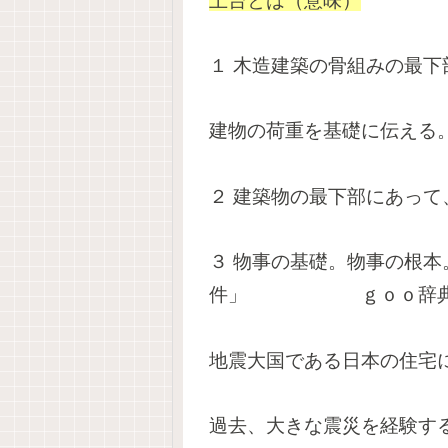
土台
と
は（意味）
１
木造建築の骨組みの最下
建物の荷重を基礎に伝える
２
建築物の最下部にあって
３
物事の基礎。物事の根本
件」 ｇｏｏ辞
地震大国である日本の住宅
過去、大きな震災を経験す