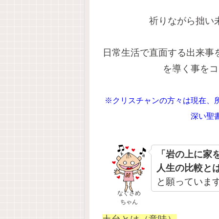
祈りながら拙い
日常生活で直面する出来事
を導く事をコ
※クリスチャンの方々は現在、
深い聖
「岩の上に家
人生の比較と
と願っていま
なぐさめ
ちゃん