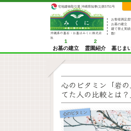
宅地建物取引業 沖縄県知事(1)第5751号
お客様満足度
お墓の建立
建て替え実績
沖縄県の墓石・お墓はみくに株式会
数!
社
1
2
お墓の建立
霊園紹介
墓じま
心のビタミン「岩の
てた人の比較とは？
心のビタミン