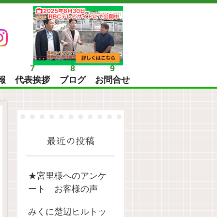
7
8
9
報
代表挨拶
ブログ
お問合せ
最近の投稿
★宮里様へのアンケ
ート お客様の声
みくに楚辺ヒルトッ