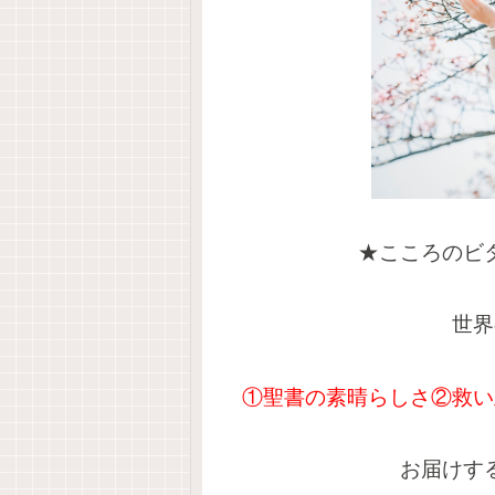
★こころのビ
世界
①聖書の素晴らしさ②救い
お届けす