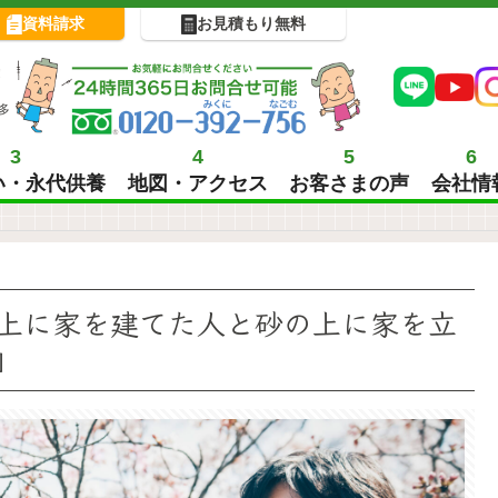
資料請求
お見積もり無料
!
多
3
4
5
6
い・永代供養
地図・アクセス
お客さまの声
会社情
上に家を建てた人と砂の上に家を立
」