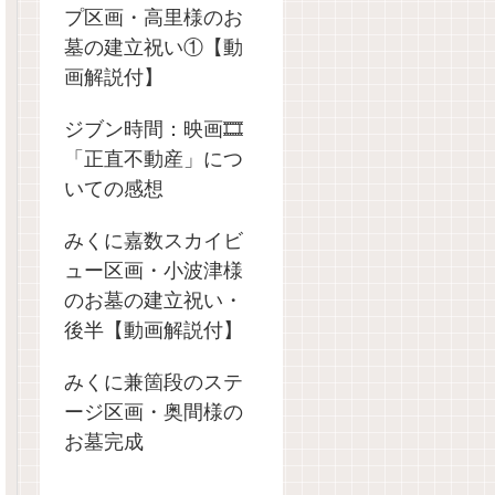
プ区画・高里様のお
墓の建立祝い①【動
画解説付】
ジブン時間：映画🎞️
「正直不動産」につ
いての感想
みくに嘉数スカイビ
ュー区画・小波津様
のお墓の建立祝い・
後半【動画解説付】
みくに兼箇段のステ
ージ区画・奥間様の
お墓完成