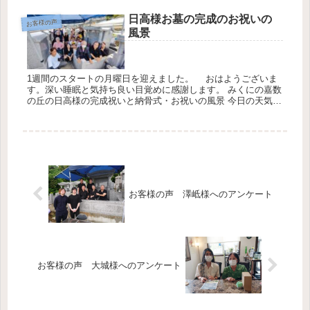
お墓...
日高様お墓の完成のお祝いの
お客様の声
風景
1週間のスタートの月曜日を迎えました。 おはようございま
す。深い睡眠と気持ち良い目覚めに感謝します。 みくにの嘉数
の丘の日高様の完成祝いと納骨式・お祝いの風景 今日の天気は
最高気温23℃最低気温2℃降水確率10％です 施主の日高様ご家
族も...
お客様の声 澤岻様へのアンケート
お客様の声 大城様へのアンケート