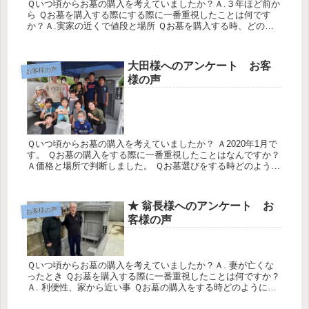
Ｑいつ頃からお墓の購入を考えていましたか？Ａ.３年ほど前か
ら Ｑお墓を購入する際にする際に一番重視したことは何です
か？Ａ.実家の近くで値段と場所 Ｑお墓を購入する時、どのよ
うに情報をあつめましたか？Ａ.広栄の交差点のかんばんを見て
Ｑこれか...
大田様へのアンケート お客
お客様の声
様の声
Ｑいつ頃からお墓の購入を考えていましたか？ Ａ2020年1月で
す。 Ｑお墓の購入をする際に一番重視したことはなんですか？
Ａ価格と場所で判断しました。 Ｑお墓選びをする時どのように
情報をあつめましたか？ Ａチラシとネットです。 Ｑこれから
お...
★ 翁長様へのアンケート お
お客様の声
客様の声
Ｑいつ頃からお墓の購入を考えていましたか？Ａ. 妻が亡くな
ったとき Ｑお墓を購入する際に一番重視したことは何ですか？
Ａ. 利便性、家から近い事 Ｑお墓の購入をする時どのように情
報をあつめましたか？Ａ. みくにの案内看板を見て Ｑこれから