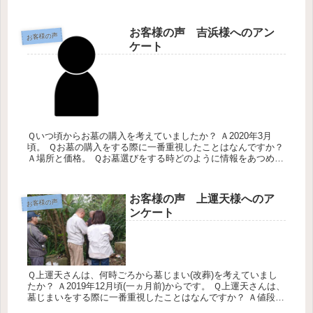
ーネット Ｑみくにのお墓の会社のサービスについての感想につ
いて教...
お客様の声 吉浜様へのアン
お客様の声
ケート
Ｑいつ頃からお墓の購入を考えていましたか？ Ａ2020年3月
頃。 Ｑお墓の購入をする際に一番重視したことはなんですか？
Ａ場所と価格。 Ｑお墓選びをする時どのように情報をあつめま
したか？ Ａ新聞・チラシです。 Ｑ弊社のサービスについて感
想を...
お客様の声 上運天様へのア
お客様の声
ンケート
Ｑ上運天さんは、何時ごろから墓じまい(改葬)を考えていまし
たか？ Ａ2019年12月頃(一ヵ月前)からです。 Ｑ上運天さんは、
墓じまいをする際に一番重視したことはなんですか？ Ａ値段と
パッケージの内容を見て決めました。 Ｑ上運天さんは、墓じ...