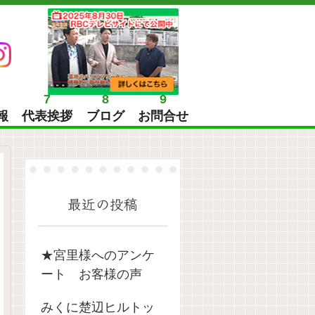
7
8
9
報
代表挨拶
ブログ
お問合せ
最近の投稿
★宮里様へのアンケ
ート お客様の声
みくに楚辺ヒルトッ