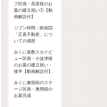
プ区画・高里様のお
墓の建立祝い①【動
画解説付】
ジブン時間：映画🎞️
「正直不動産」につ
いての感想
みくに嘉数スカイビ
ュー区画・小波津様
のお墓の建立祝い・
後半【動画解説付】
みくに兼箇段のステ
ージ区画・奥間様の
お墓完成