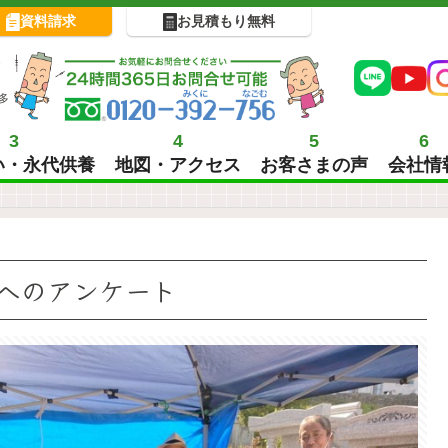
資料請求
お見積もり無料
!
多
3
4
5
6
い・永代供養
地図・アクセス
お客さまの声
会社情
へのアンケート