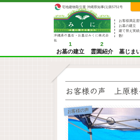
宅地建物取引業 沖縄県知事(1)第5751号
お客様満足度
お墓の建立
建て替え実績
沖縄県の墓石・お墓はみくに株式会
数!
社
1
2
お墓の建立
霊園紹介
墓じま
お客様の声 上原様
お客様の声