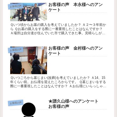
お客様の声 本永様へのアン
お客様の声
ケート
Ｑいつ頃からお墓の購入を考えていましたか？ Ａ２〜３年前か
ら Ｑお墓の購入をする際に一番重視したことはなんですか？
Ａ場所は自分達が住んでいた市で購入できた事。見晴らしがと
ても素晴らしい事 Ｑお墓選びをする時どのように情報をあつめ
ましたか？...
お客様の声 金村様へのアン
お客様の声
ケート
Ｑいつごろから墓じまい(改葬)を考えていましたか？ Ａ14、15
年くらい前。お仏壇を迎えたころからです。 Ｑ墓じまいをする
際に一番重視したことはなんですか？ Ａお仏壇にいらっしゃる
方々(永代供養)される人に対して不満な思いがありました。
Ｑ...
★譜久山様へのアンケート
お客様の声
お客様の声