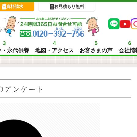
資料請求
お見積もり無料
!
多
3
4
5
6
い・永代供養
地図・アクセス
お客さまの声
会社情
のアンケート