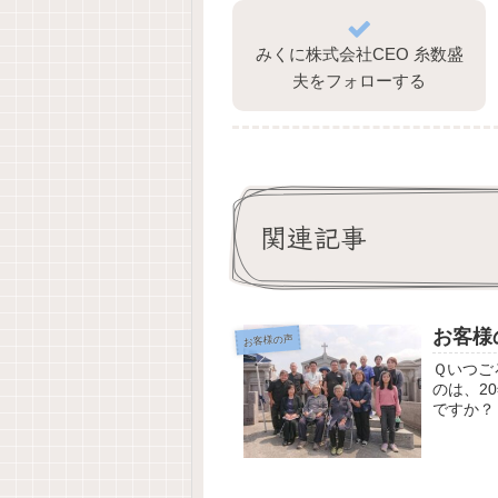
みくに株式会社CEO 糸数盛
夫をフォローする
関連記事
お客様
お客様の声
Ｑいつご
のは、2
ですか？
えた時、