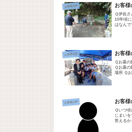
お客様
お客様の声
Ｑ伊佐さ
10年頃
はなんで
佐さんは
お客様
お客様の声
Ｑお墓の
Ｑお墓の
場所 Ｑ
ットで。
お客様
お客様の声
Ｑいつ頃
じまいを
答えるか
か？ Ａ