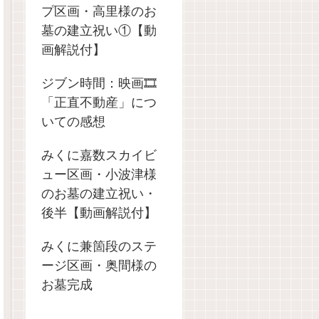
プ区画・高里様のお
墓の建立祝い①【動
画解説付】
ジブン時間：映画🎞️
「正直不動産」につ
いての感想
みくに嘉数スカイビ
ュー区画・小波津様
のお墓の建立祝い・
後半【動画解説付】
みくに兼箇段のステ
ージ区画・奥間様の
お墓完成