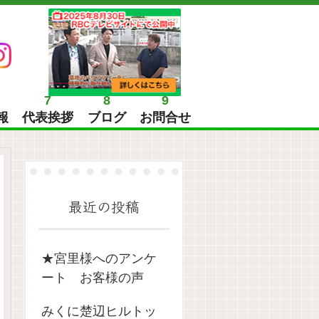
7
8
9
報
代表挨拶
ブログ
お問合せ
最近の投稿
★宮里様へのアンケ
ート お客様の声
みくに楚辺ヒルトッ