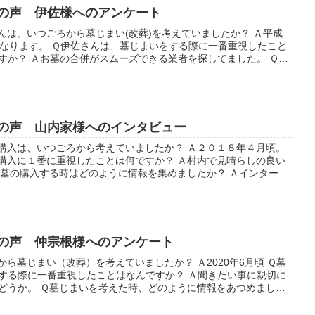
の声 伊佐様へのアンケート
んは、いつごろから墓じまい(改葬)を考えていましたか？ Ａ平成
になります。 Ｑ伊佐さんは、墓じまいをする際に一番重視したこと
すか？ Ａお墓の合併がスムーズできる業者を探してました。 Ｑ伊
、墓じまいを考えた時、...
の声 山内家様へのインタビュー
購入は、いつごろから考えていましたか？ Ａ２０１８年４月頃。
購入に１番に重視したことは何ですか？ Ａ村内で見晴らしの良い
お墓の購入する時はどのように情報を集めましたか？ Ａインターネ
みくにさんのみ Ｑこれか...
の声 仲宗根様へのアンケート
から墓じまい（改葬）を考えていましたか？ Ａ2020年6月頃 Ｑ墓
する際に一番重視したことはなんですか？ Ａ聞きたい事に親切に
どうか。 Ｑ墓じまいを考えた時、どのように情報をあつめました
知花十字路にある広告看...