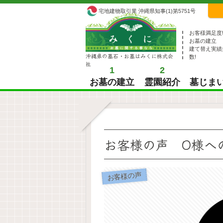
宅地建物取引業 沖縄県知事(1)第5751号
お客様満足度
お墓の建立
建て替え実績
沖縄県の墓石・お墓はみくに株式会
数!
社
1
2
お墓の建立
霊園紹介
墓じま
お客様の声 O様へ
お客様の声