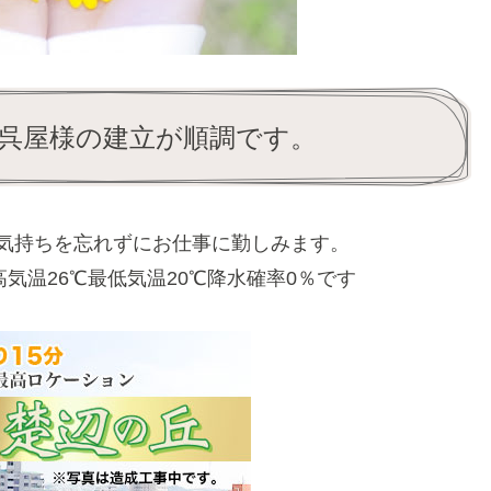
呉屋様の建立が順調です。
気持ちを忘れずにお仕事に勤しみます。
気温26℃最低気温20℃降水確率0％です