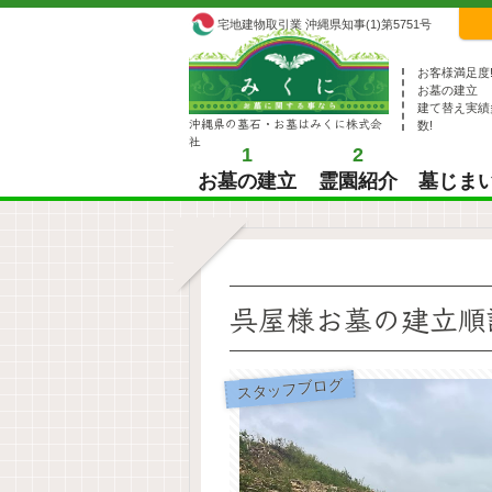
宅地建物取引業 沖縄県知事(1)第5751号
お客様満足度
お墓の建立
建て替え実績
沖縄県の墓石・お墓はみくに株式会
数!
社
1
2
お墓の建立
霊園紹介
墓じま
呉屋様お墓の建立順
スタッフブログ