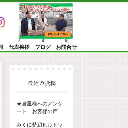
7
8
9
報
代表挨拶
ブログ
お問合せ
最近の投稿
★宮里様へのアンケ
ート お客様の声
みくに楚辺ヒルトッ