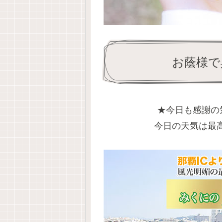
お蔭様で
★今日も感謝の
今日の天気は最高