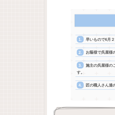
早いもので6月
お蔭様で呉屋様
施主の呉屋様の
す。
匠の職人さん達