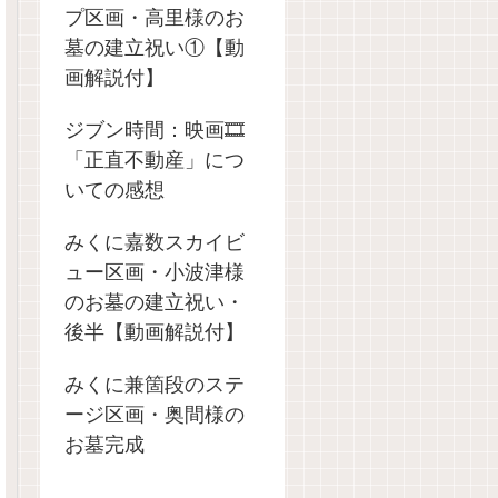
プ区画・高里様のお
墓の建立祝い①【動
画解説付】
ジブン時間：映画🎞️
「正直不動産」につ
いての感想
みくに嘉数スカイビ
ュー区画・小波津様
のお墓の建立祝い・
後半【動画解説付】
みくに兼箇段のステ
ージ区画・奥間様の
お墓完成