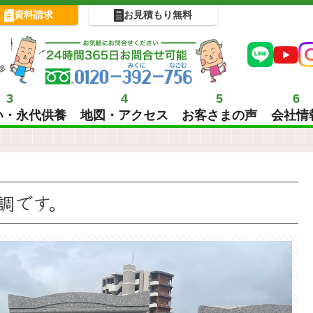
資料請求
お見積もり無料
!
多
3
4
5
6
い・永代供養
地図・アクセス
お客さまの声
会社情
調です。