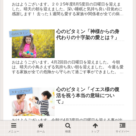
おはようございます。２０２5年度8月5度目の日曜日を迎えま
した。晴天の朝を迎えました。深い睡眠と気持ち良い目覚めに
感謝します！ 去った１週間も愛する家族や関係者が全ての病気
や事故などから守られて無事に導いて下さり心から感謝しま
す。 ★どなた...
心のビタミン「神様からの身
心のビタミン
代わりの十字架の愛とは？」
おはようございます。4月2回目の日曜日を迎えました。 今朝
は、晴天の小鳥さえずる気持ち良い朝を迎えました。 今週も愛
する家族が全ての危険から守られて過ごす事ができました。 今
週も、神様を信頼して寄りすがり感謝の気持ちを忘れず歩ませ
て頂きます...
心のビタミン「イエス様の復
スタッフブログ
活を祝う本当の意味につい
て」
おはようございます。今朝で4月3度目の日曜日を迎える事が出
来ました。 ★去った１週間の一番の恵みは、愛する家族・親
族・友人達が大きな事故・病気から守れた事が一番の感謝の事
メニュー
ホーム
検索
トップ
サイドバー
です。 今朝は、キリスト教で最も重要な祝日、イースター（復