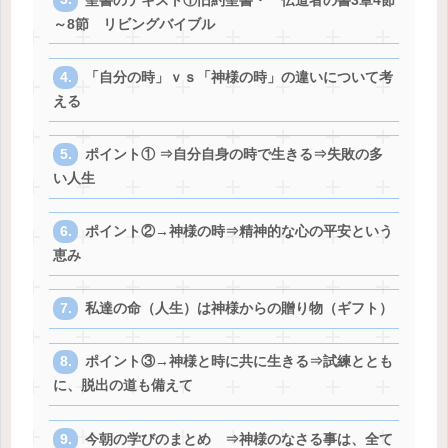
聖書のテキスト①旧約聖書・ 伝道者の書3章4節
～8節 リビングバイブル
「自分の時」ｖｓ「神様の時」の違いについて考
える
ポイント① ⇒自分自身の時で生きる⇒失敗の多
い人生
ポイント②→神様の時⇒精神的な心の平安という
恵み
私達の命（人生）は神様からの贈り物（ギフト）
ポイント③→神様と時に共に生きる⇒試練ととも
に、脱出の道も備えて
今朝の学びのまとめ ⇒神様のなさる事は、全て