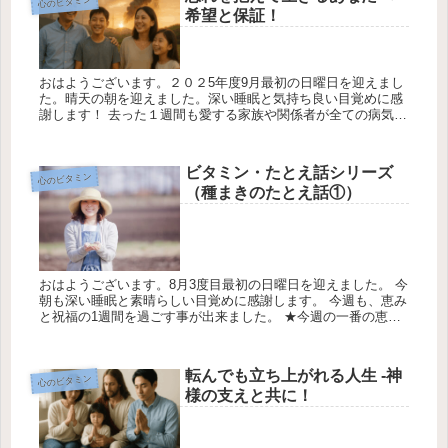
心のビタミン
希望と保証！
おはようございます。２０２5年度9月最初の日曜日を迎えまし
た。晴天の朝を迎えました。深い睡眠と気持ち良い目覚めに感
謝します！ 去った１週間も愛する家族や関係者が全ての病気や
事故などから守られて無事に導いて下さり心から感謝します。
★どなた様...
ビタミン・たとえ話シリーズ
心のビタミン
（種まきのたとえ話①）
おはようございます。8月3度目最初の日曜日を迎えました。 今
朝も深い睡眠と素晴らしい目覚めに感謝します。 今週も、恵み
と祝福の1週間を過ごす事が出来ました。 ★今週の一番の恵み
は、愛する家族・友人・職場の仲間も 大きな事故・病気から守
られた...
転んでも立ち上がれる人生 -神
心のビタミン
様の支えと共に！