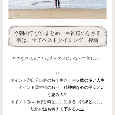
今朝の学びのまとめ ⇒神様のなさる
事は、全てベストタイミング」後編
神のなされることは皆その時にかなって美しい。
↓↓
ポイント①自分自身の時で生きる⇒
失敗の多い人生
ポイント②神様の時⇒
精神的な心の平安とい
う恵み人生
ポイント③→神様と時と共に生きる
⇒
試練と共に、
脱出の道も備えて
下さる人生