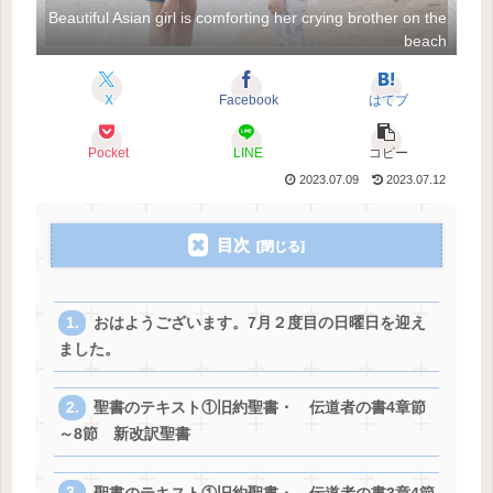
Beautiful Asian girl is comforting her crying brother on the
beach
X
Facebook
はてブ
Pocket
LINE
コピー
2023.07.09
2023.07.12
目次
おはようございます。7月２度目の日曜日を迎え
ました。
聖書のテキスト①旧約聖書・ 伝道者の書4章節
～8節 新改訳聖書