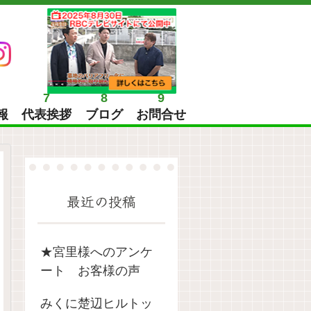
7
8
9
報
代表挨拶
ブログ
お問合せ
最近の投稿
★宮里様へのアンケ
ート お客様の声
みくに楚辺ヒルトッ