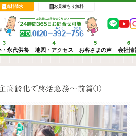
資料請求
お見積もり無料
!
多
3
4
5
6
い・永代供養
地図・アクセス
お客さまの声
会社情
主高齢化で終活急務～前篇①