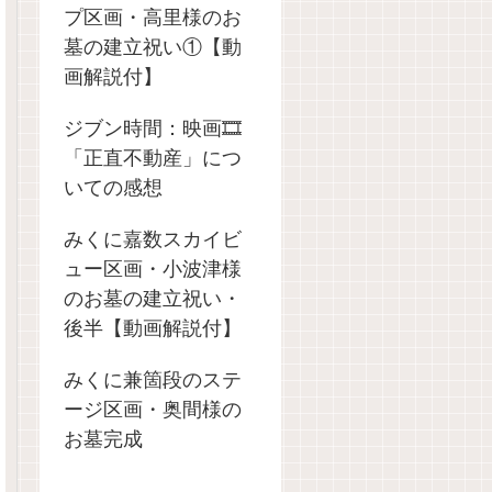
プ区画・高里様のお
墓の建立祝い①【動
画解説付】
ジブン時間：映画🎞️
「正直不動産」につ
いての感想
みくに嘉数スカイビ
ュー区画・小波津様
のお墓の建立祝い・
後半【動画解説付】
みくに兼箇段のステ
ージ区画・奥間様の
お墓完成