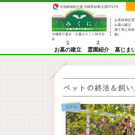
宅地建物取引業 沖縄県知事(1)第5751号
お客様満足度
お墓の建立
建て替え実績
沖縄県の墓石・お墓はみくに株式会
数!
社
1
2
お墓の建立
霊園紹介
墓じま
ペットの終活＆飼い
コラム