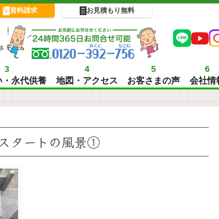
資料請求
お見積もり無料
!
多
3
4
5
6
い・永代供養
地図・アクセス
お客さまの声
会社情
スタートの風景①