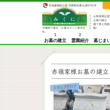
宅地建物取引業 沖縄県知事(1)第5751号
お客様満足度
お墓の建立
建て替え実績
沖縄県の墓石・お墓はみくに株式会
数!
社
1
2
お墓の建立
霊園紹介
墓じま
赤嶺家様お墓の建立
スタッフブログ