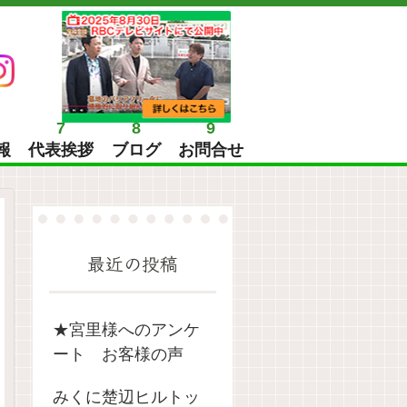
7
8
9
報
代表挨拶
ブログ
お問合せ
最近の投稿
★宮里様へのアンケ
ート お客様の声
みくに楚辺ヒルトッ