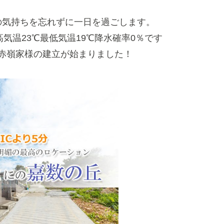
の気持ちを忘れずに一日を過ごします。
気温23℃最低気温19℃降水確率0％です
赤嶺家様の建立が始まりました！