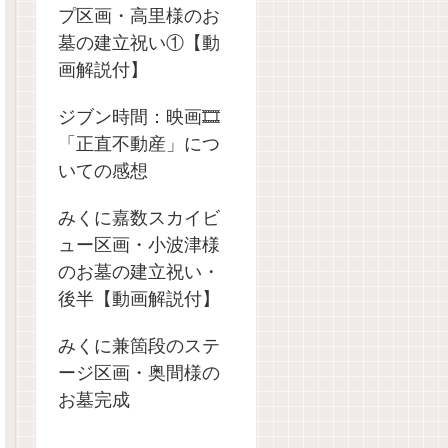
プ区画・高里様のお
墓の建立祝い①【動
画解説付】
ジブン時間：映画🎞️
「正直不動産」につ
いての感想
みくに嘉数スカイビ
ュー区画・小波津様
のお墓の建立祝い・
後半【動画解説付】
みくに兼箇段のステ
ージ区画・奥間様の
お墓完成