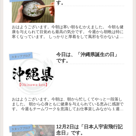
す。
おはようございます。今朝は寒い朝をむかえました。 今朝も健
康を与えられて目覚めも最高の気分です。 今週から朝晩は特に
寒くなっています。 しっかりと厚着をして風邪を引かないよう
に気をつけて下さい。 今日の天気は最高気温20℃最低18℃降水
確率...
今日は、「沖縄県誕生の日」
スタッフブログ
です。
おはようございます。今朝は、朝から忙しくてやっと一段落し
ました。 朝から心身ともに健康を与えられている恵みに感謝で
す。 今週もチームワークを意識してお仕事楽しみながら１週間
を過ごしたいと思います。 ★今週も人生の終活に関わるお墓に
携わる仕事...
12月2日は「日本人宇宙飛行記
スタッフブログ
念日」です。