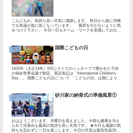
こんにちわ。気持ち良い天気に感謝します。 昨日から急に沖縄
でも気温が急に低くなっています。 風邪を引かないように気
をつけて下さい。 今日一日もチーム・ワークを意識してお仕事
に取組みます。 「うつらない・うつさない」「3密を避ける」
「社会的...
国際こどもの日
コラム
1925年（大正14年）8月にスイスのジュネーブで開かれた子供
の福祉世界会議で制定。英語表記は「International Children's
Day」。 国際こどもの日について 「こどもの日」は国により日
付が異なるが、中国、モンゴル、ベ...
砂川家の納骨式の準備風景①
スタッフブログ
おはようございます。月曜日を迎えました。今朝も健康を与え
られて目覚めも最高の気持ち良い天気です。 ★今日も感謝の気
持ちを忘れずに一日を過ごします。今日の天気は最高気温29℃