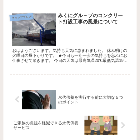
最低気温27℃降水確率0％です砂川家様のお墓の墓のお祝い・
納骨式の準...
みくにグル－プのコンクリー
スタッフブログ
ト打設工事の風景について
おはようございます。気持ち天気に恵まれました。 休み明けの
火曜日の昼下がりです。 ★今日も一期一会の気持ちを忘れにお
仕事させて頂きます。 今日の天気は最高気温20℃最低気温19℃
降水確率30％です。 みくにグル－プの墓地の建立について書か
せ...
永代供養を実行する前に大切な５つ
のポイント
ご家族の負担を軽減できる永代供養
サービス