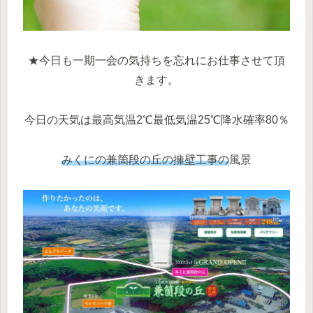
★今日も一期一会の気持ちを忘れにお仕事させて頂
きます。
今日の天気は最高気温2℃最低気温25℃降水確率80％
みくにの兼箇段の丘の擁壁工事の
風景