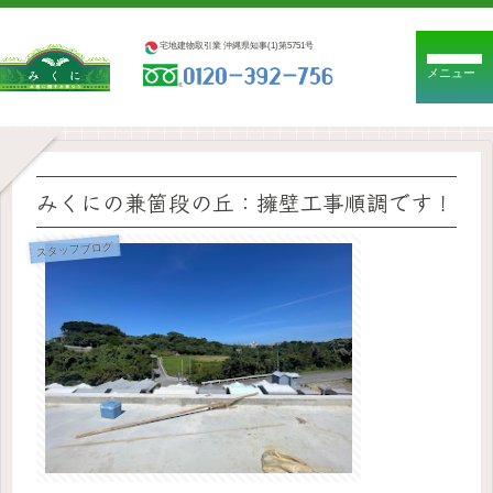
宅地建物取引業 沖縄県知事(1)第5751号
メニュー
みくにの兼箇段の丘：擁壁工事順調です！
スタッフブログ