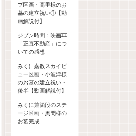
プ区画・高里様のお
墓の建立祝い①【動
画解説付】
ジブン時間：映画🎞️
「正直不動産」につ
いての感想
みくに嘉数スカイビ
ュー区画・小波津様
のお墓の建立祝い・
後半【動画解説付】
みくに兼箇段のステ
ージ区画・奥間様の
お墓完成