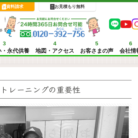
資料請求
お見積もり無料
!
多
3
4
5
6
い・永代供養
地図・アクセス
お客さまの声
会社情
力トレーニングの重要性