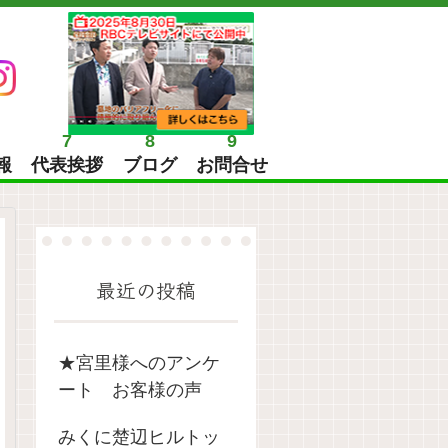
7
8
9
報
代表挨拶
ブログ
お問合せ
最近の投稿
★宮里様へのアンケ
ート お客様の声
みくに楚辺ヒルトッ