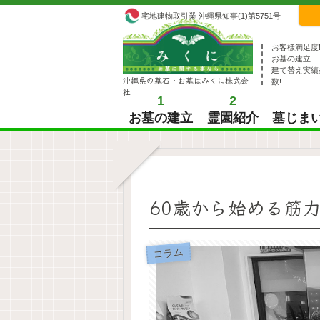
宅地建物取引業 沖縄県知事(1)第5751号
お客様満足度
お墓の建立
建て替え実績
沖縄県の墓石・お墓はみくに株式会
数!
社
1
2
お墓の建立
霊園紹介
墓じま
60歳から始める筋
コラム