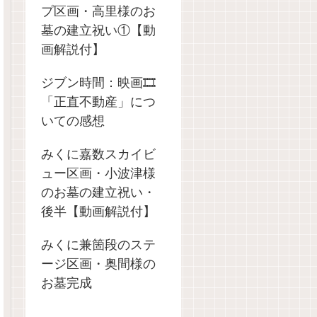
プ区画・高里様のお
墓の建立祝い①【動
画解説付】
ジブン時間：映画🎞️
「正直不動産」につ
いての感想
みくに嘉数スカイビ
ュー区画・小波津様
のお墓の建立祝い・
後半【動画解説付】
みくに兼箇段のステ
ージ区画・奥間様の
お墓完成