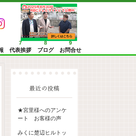
7
8
9
報
代表挨拶
ブログ
お問合せ
最近の投稿
★宮里様へのアンケ
ート お客様の声
みくに楚辺ヒルトッ