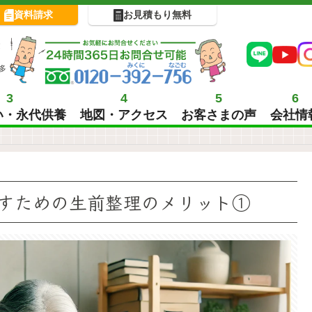
資料請求
お見積もり無料
!
多
3
4
5
6
い・永代供養
地図・アクセス
お客さまの声
会社情
すための生前整理のメリット①