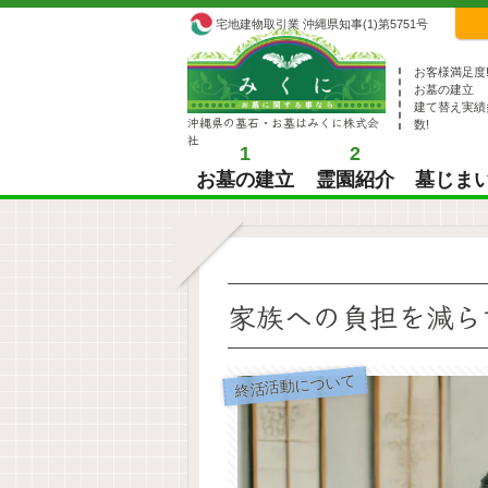
宅地建物取引業 沖縄県知事(1)第5751号
お客様満足度
お墓の建立
建て替え実績
沖縄県の墓石・お墓はみくに株式会
数!
社
1
2
お墓の建立
霊園紹介
墓じま
家族への負担を減ら
終活活動について