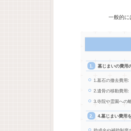
一般的には
墓じまいの費用
1.墓石の撤去費用:
2.遺骨の移動費用:
3.寺院や霊園への
4.墓じまい費用
助成金や補助制度