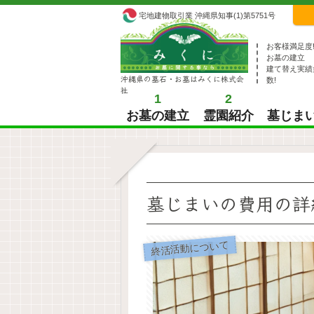
宅地建物取引業 沖縄県知事(1)第5751号
お客様満足度
お墓の建立
建て替え実績
沖縄県の墓石・お墓はみくに株式会
数!
社
1
2
お墓の建立
霊園紹介
墓じま
墓じまいの費用の詳
終活活動について