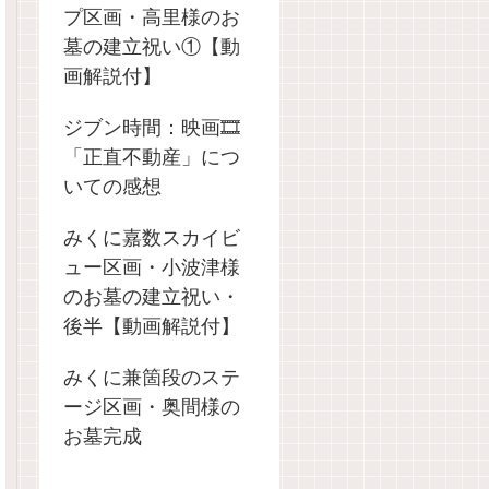
プ区画・高里様のお
墓の建立祝い①【動
画解説付】
ジブン時間：映画🎞️
「正直不動産」につ
いての感想
みくに嘉数スカイビ
ュー区画・小波津様
のお墓の建立祝い・
後半【動画解説付】
みくに兼箇段のステ
ージ区画・奥間様の
お墓完成