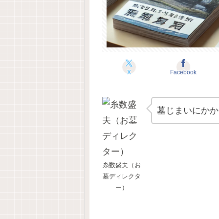
X
Facebook
墓じまいにかか
糸数盛夫（お
墓ディレクタ
ー）