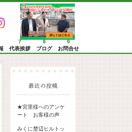
7
8
9
報
代表挨拶
ブログ
お問合せ
最近の投稿
★宮里様へのアンケ
ート お客様の声
みくに楚辺ヒルトッ