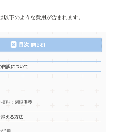
以下のような費用が含まれます。
目次
の内訳について
離檀料：閉眼供養
を抑える方法
の活用