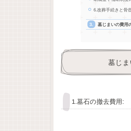
6.改葬手続きと骨
墓じまいの費用
墓じま
1.墓石の撤去費用: