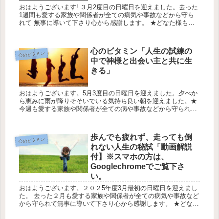
おはようございます! ３月2度目の日曜日を迎えました。去った
1週間も愛する家族や関係者が全ての病気や事故などから守ら
れて 無事に導いて下さり心から感謝します。 ★どなた様も楽
しく有意義な日曜日をお過ごし下さい。 今日の天気は最高気温
2０℃最...
心のビタミン「人生の試練の
心のビタミン
中で神様と出会い主と共に生
きる」
おはようございます。5月3度目の日曜日を迎えました。夕べか
ら恵みに雨が降りそそいでいる気持ち良い朝を迎えました。★
今週も愛する家族や関係者が全ての病や事故などから守られて
感謝します。 ★どなた様も楽しい日曜日をお過ごし下さい。今
日の天気は最...
歩んでも疲れず、走っても倒
心のビタミン
れない人生の秘試「動画解説
付】※スマホの方は、
Googlechromeでご覧下さ
い。
おはようございます。２０２5年度3月最初の日曜日を迎えまし
た。 去った２月も愛する家族や関係者が全ての病気や事故など
から守られて無事に導いて下さり心から感謝します。 ★どなた
様も楽しく有意義な日曜日をお過ごし下さい。 今日の天気は最