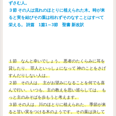
ずさむ人。
３節 その人は流れのほとりに植えられた木。時が来
ると実を結びその葉は枯れずそのなすことはすべて
栄える。 詩篇 1篇1～3節 聖書 新改訳
１節 なんと幸いでしょう。 悪者のたくらみに耳を
貸したり、 罪人といっしょになって 神のことをさげ
すんだりしない人は。
２節 その人は、 主がお望みになることを何でも喜
んで行い、 いつも、主の教えを思い巡らしては、 も
っと主のみそばを歩もうと考えます。
３節 その人は、川のほとりに植えられた、 季節が来
ると甘い実をつける木のようです。 その葉は決して