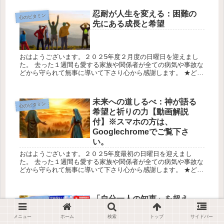
高気温1...
忍耐が人生を変える：困難の
心のビタミン
先にある成長と希望
おはようございます。２０２5年度２月度の日曜日を迎えまし
た。 去った１週間も愛する家族や関係者が全ての病気や事故な
どから守られて無事に導いて下さり心から感謝します。 ★どな
た様も楽しく有意義な日曜日をお過ごし下さい。 今日の天気は
最高気温1...
未来への道しるべ：神が語る
心のビタミン
希望と祈りの力【動画解説
付】※スマホの方は、
Googlechromeでご覧下さ
い。
おはようございます。２０２5年度最初の日曜日を迎えまし
た。 去った１週間も愛する家族や関係者が全ての病気や事故な
どから守られて無事に導いて下さり心から感謝します。 ★どな
た様も楽しく有意義な日曜日をお過ごし下さい。 今日の天気は
最高気温23...
「自分一人の知恵」を超え
心のビタミン
た、確かな人生のナビゲーシ
メニュー
ホーム
検索
トップ
サイドバー
ョン！