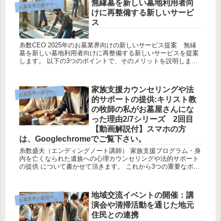
無縁墓を新しい墓地利用者向
墓業界の新サービスご提案
お
けに再整備する新しいサービ
ス
糸数CEO 2025年のお墓業界向けの新しいサービス提案 無縁
墓を新しい墓地利用者向けに再整備する新しいサービスを提案
します。 以下の3つのポイントで、そのメリットを説明しま
す。 ポイント①無縁墓の有効活用で社会課題を解決 糸数盛夫
（尊骨士...
家族支援カウンセリングや法
墓業界の新サービスご提案
お
的サポートの提供:キリスト教
の牧師の私がお墓屋さんにな
った理由2/7シリーズ 2回目
【動画解説付】スマホの方
は、Googlechromeでご覧下さい。
糸数盛夫（エンディングノート講師） 家族支援プログラム・身
内を亡くなられた遺族への心理カウンセリングや法的サポート
の提供 について書かせて頂きます。 これから3つの重要なポイ
ントを中心にお話しします。一緒に考えながら進めていきまし
ょう。 ポ...
地域交流イベントの開催：講
墓業界の新サービスご提案
お
演会や清掃活動を通じた地元
住民との連携