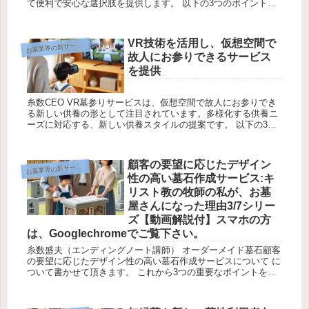
て便利で安心な選択肢を提供します。 以下の3つのポイント
で、そのメリットを説明します。 ポイント①遠方に住む家族や
多忙な人々...
VR技術を活用し、仮想空間で
墓業界の新サービスご提案
お
故人にお参りできるサービス
を提供
糸数CEO VR墓参りサービスは、仮想空間で故人にお参りでき
る新しい供養の形として注目されています。多様化する供養ニ
ーズに対応する、新しい供養スタイルの提案です。 以下の3つ
のポイントで、そのメリットを説明します。 ポイント① 遠方
に住む家...
顧客の要望に応じたデザイン
墓業界の新サービスご提案
お
性の高い墓石作成サービス:キ
リスト教の牧師の私が、お墓
屋さんになった理由3/7シリー
ズ【動画解説付】スマホの方
は、Googlechromeでご覧下さい。
糸数盛夫（エンディングノート講師） オーダーメイド墓石顧客
の要望に応じたデザイン性の高い墓石作成サービスについて に
ついて書かせて頂きます。 これから3つの重要なポイントを中
心にお話しします。一緒に考えながら進めていきましょう。 ポ
イント①...