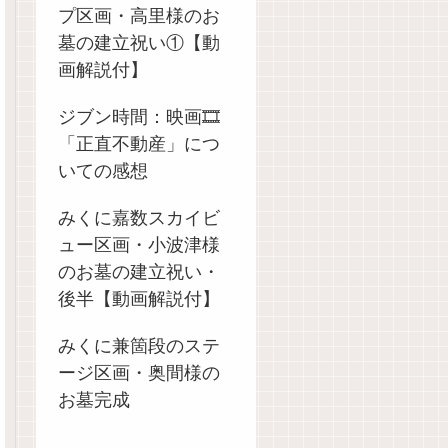
プ区画・高里様のお
墓の建立祝い①【動
画解説付】
ジブン時間：映画🎞️
「正直不動産」につ
いての感想
みくに嘉数スカイビ
ュー区画・小波津様
のお墓の建立祝い・
後半【動画解説付】
みくに兼箇段のステ
ージ区画・奥間様の
お墓完成