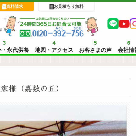
資料請求
お見積もり無料
!
多
3
4
5
6
い・永代供養
地図・アクセス
お客さまの声
会社情
数家様（嘉数の丘）