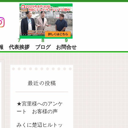
7
8
9
報
代表挨拶
ブログ
お問合せ
最近の投稿
★宮里様へのアンケ
ート お客様の声
みくに楚辺ヒルトッ