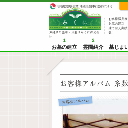
宅地建物取引業 沖縄県知事(1)第5751号
お客様満足度
お墓の建立
建て替え実績
沖縄県の墓石・お墓はみくに株式会
数!
社
1
2
お墓の建立
霊園紹介
墓じま
お客様アルバム 糸
お客様アルバム