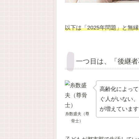
以下は「2025年問題」と無
一つ目は、「後継者
高齢化によって
ぐ人がいない、
が増えています
糸数盛夫（尊
骨士）