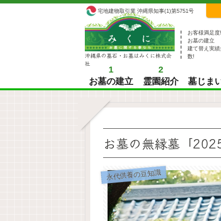
宅地建物取引業 沖縄県知事(1)第5751号
お客様満足度
お墓の建立
建て替え実績
沖縄県の墓石・お墓はみくに株式会
数!
社
1
2
お墓の建立
霊園紹介
墓じま
お墓の無縁墓「202
永代供養の豆知識