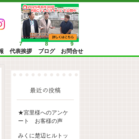
7
8
9
報
代表挨拶
ブログ
お問合せ
最近の投稿
★宮里様へのアンケ
ート お客様の声
みくに楚辺ヒルトッ