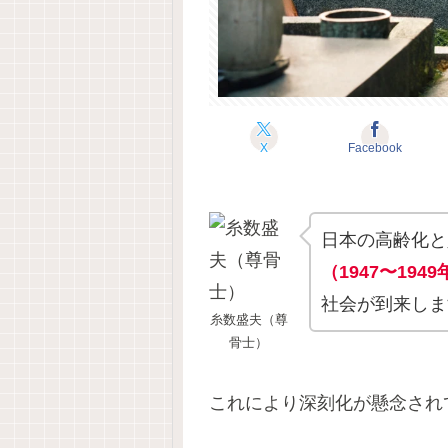
X
Facebook
日本の高齢化と
（1947〜194
社会が到来しま
糸数盛夫（尊
骨士）
これにより深刻化が懸念され