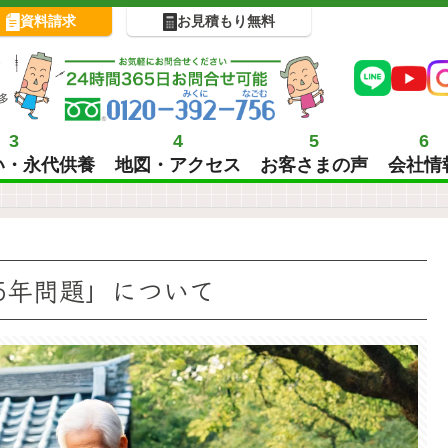
資料請求
お見積もり無料
!
多
3
4
5
6
い・永代供養
地図・アクセス
お客さまの声
会社情
5年問題」について