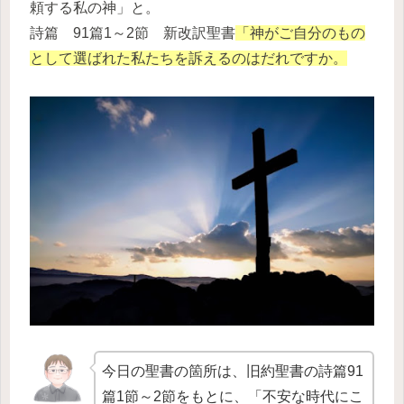
頼する私の神」と。
詩篇 91篇1～2節 新改訳聖書
「神がご自分のもの
として選ばれた私たちを訴えるのはだれですか。
今日の聖書の箇所は、旧約聖書の詩篇91
篇1節～2節をもとに、「不安な時代にこ