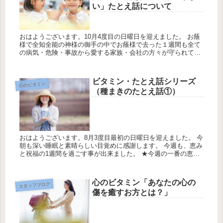
い」たとえ話について
おはようございます。10月4度目の日曜日を迎えました。 お蔭
様で全知全能の神様の御手の中でお蔭様で去った１週間も全て
の病気・危険・事故から愛する家族・会社の方々が守られて心
から感謝します。 ※イスラエル軍とイスラム組織ハマスとの戦
闘が続く中...
ビタミン・たとえ話シリーズ
心のビタミン
（種まきのたとえ話①）
おはようございます。8月3度目最初の日曜日を迎えました。 今
朝も深い睡眠と素晴らしい目覚めに感謝します。 今週も、恵み
と祝福の1週間を過ごす事が出来ました。 ★今週の一番の恵み
は、愛する家族・友人・職場の仲間も 大きな事故・病気から守
られた...
心のビタミン「あなたの心の
スタッフブログ
傷を癒すお方とは？」