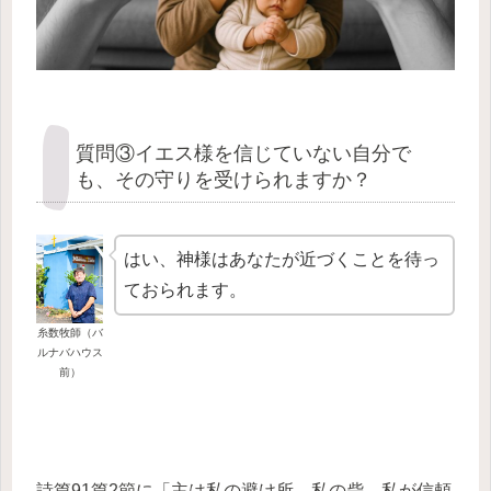
質問③イエス様を信じていない自分で
も、その守りを受けられますか？
はい、神様はあなたが近づくことを待っ
ておられます。
糸数牧師（バ
ルナバハウス
前）
詩篇91篇2節に「主は私の避け所、私の砦、私が信頼