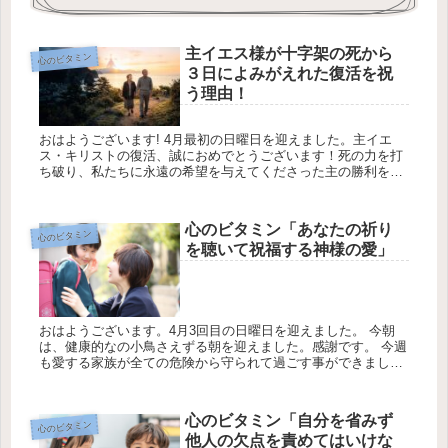
主イエス様が十字架の死から
心のビタミン
３日によみがえれた復活を祝
う理由！
おはようございます! 4月最初の日曜日を迎えました。主イエ
ス・キリストの復活、誠におめでとうございます！死の力を打
ち破り、私たちに永遠の希望を与えてくださった主の勝利を共
にお祝いしましょう。去った1週間も愛する家族や関係者が全
ての病気や事故...
心のビタミン「あなたの祈り
心のビタミン
を聴いて祝福する神様の愛」
おはようございます。4月3回目の日曜日を迎えました。 今朝
は、健康的なの小鳥さえずる朝を迎えました。感謝です。 今週
も愛する家族が全ての危険から守られて過ごす事ができまし
た。 今週も神様に寄りすがり感謝の気持ちを忘れずに歩ませて
頂きます。今...
心のビタミン「自分を省みず
心のビタミン
他人の欠点を責めてはいけな