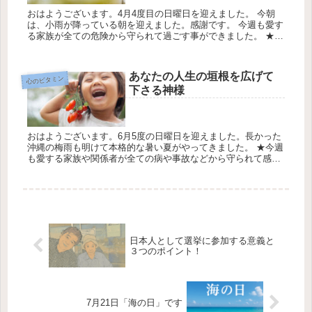
おはようございます。4月4度目の日曜日を迎えました。 今朝
は、小雨が降っている朝を迎えました。感謝です。 今週も愛す
る家族が全ての危険から守られて過ごす事ができました。 ★去
った1週間の一番の恵みは、愛する家族・親族・友人達が大き
な事故・病...
あなたの人生の垣根を広げて
心のビタミン
下さる神様
おはようございます。6月5度の日曜日を迎えました。長かった
沖縄の梅雨も明けて本格的な暑い夏がやってきました。 ★今週
も愛する家族や関係者が全ての病や事故などから守られて感謝
します. ★どなた様も楽しい日曜日をお過ごし下さい。 今日の
天気は最...
日本人として選挙に参加する意義と
３つのポイント！
7月21日「海の日」です