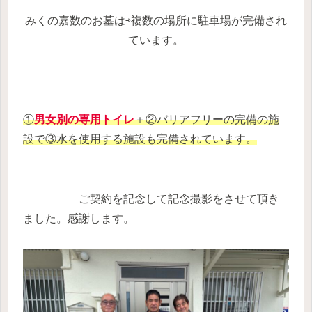
みくの嘉数のお墓
は⇨複数の場所に駐車場が完備され
ています。
①
男女別の専用トイレ
＋②
バリアフリーの完備の施
設
で③
水を使用する施設
も完備されています。
ご契約を記念して記念撮影をさせて頂き
ました。感謝します。