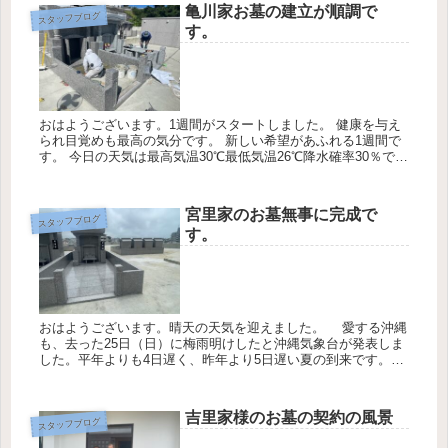
亀川家お墓の建立が順調で
スタッフブログ
す。
おはようございます。1週間がスタートしました。 健康を与え
られ目覚めも最高の気分です。 新しい希望があふれる1週間で
す。 今日の天気は最高気温30℃最低気温26℃降水確率30％で
す。 今朝は、亀川様のお墓の建立について書かせて頂きます。
亀...
宮里家のお墓無事に完成で
スタッフブログ
す。
おはようございます。晴天の天気を迎えました。 愛する沖縄
も、去った25日（日）に梅雨明けしたと沖縄気象台が発表しま
した。平年よりも4日遅く、昨年より5日遅い夏の到来です。今
年は沖縄の梅雨明けが全国で最も早くなりました。 お蔭様で宮
里様の建...
吉里家様のお墓の契約の風景
スタッフブログ