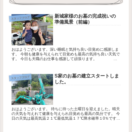
新城家様のお墓の完成祝いの
スタッフブログ
準備風景（前編）
おはようございます。深い睡眠と気持ち良い目覚めに感謝しま
す。 今朝も健康を与えられて目覚めも最高の気持ち良い天気で
す。 今日も天職のお仕事を感謝して頑張ります。 今
日一日もチーム・ワークを意識して頑張ります。 「うつらな
い・うつさな...
S家のお墓の建立スタートしま
スタッフブログ
した。
おはようございます。 待ちに待った土曜日を迎えました。晴天
の天気を与えれて健康を与えられ目覚めも最高の気分です。 今
日の天気は最高気温２１℃最低気温１７℃降水確率１0％です。
今朝は、S様のお墓の建立について書かせて頂きます。 今週よ
り南風...