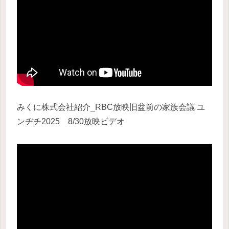
みくに株式会社紹介_RBC放映旧盆前の家族会議 ユ
ンヂチ2025 8/30放映ビデオ