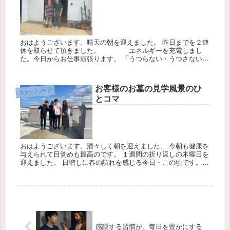
おはようございます。晴天の朝を迎えました。 昨日までを２連
休を取らせて頂きました。 エネルギーを充電しまし
た。今日からお仕事頑張ります。 「うつらない・うつさない」
「３密を避ける」「社会的距離を保つ」 の３点を守り過ごさ
せて頂きま...
お客様のお墓の見学風景のひ
スタッフブログ
とコマ
おはようございます。清々しく朝を迎えました。 今朝も健康を
与えられて目覚めも最高のです。 １週間の折り返しの木曜日を
迎えました。 日増しに春の訪れを感じる今日・この頃です。
★感謝の気持ちを忘れずにお仕事に勤しみます。 今日の天気は
最高気...
感謝する習慣が、毎日を豊かにする