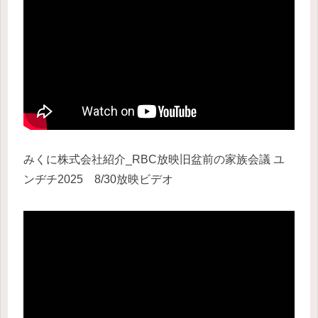
みくに株式会社紹介_RBC放映旧盆前の家族会議 ユ
ンヂチ2025 8/30放映ビデオ