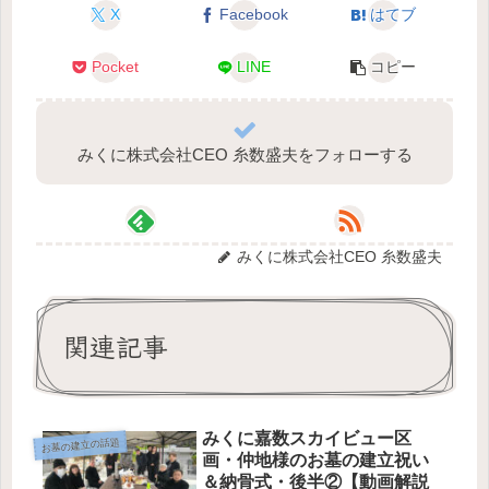
X
Facebook
はてブ
Pocket
LINE
コピー
みくに株式会社CEO 糸数盛夫をフォローする
みくに株式会社CEO 糸数盛夫
関連記事
みくに嘉数スカイビュー区
お墓の建立の話題
画・仲地様のお墓の建立祝い
＆納骨式・後半②【動画解説