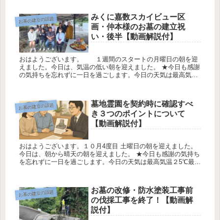
の墓無事に...
みくに嘉数スカイビュー区
お墓の建立の話題
画・仲本様のお墓の建立祝
い・後半【動画解説付】
おはようございます。 １週間のスタートの月曜日の朝を迎
えました。今日は、気温の低い朝を迎えました。 ★今日も感謝
の気持ちを忘れずに一日を過ごします。今日の天気は最高気温
２１℃最低気温1７℃降水確率0％です 糸数（お墓ディレクタ
ー） 仲地家...
墓地霊園を契約時に確認すべ
お墓の建立の話題
き３つのポイントについて
【動画解説付】
おはようございます。１０月4度目 土曜日の朝を迎えました。
今日は、朝から晴天の朝を迎えました。 ★今日も感謝の気持ち
を忘れずに一日を過ごします。今日の天気は最高気温２5℃最低
気温24℃降水確率0％です 糸数盛夫（お墓ディレクター） 墓
地・墓...
お墓の改修・防水塗装工事前
お墓の建立の話題
の伐採工事を終了！【動画解
説付】