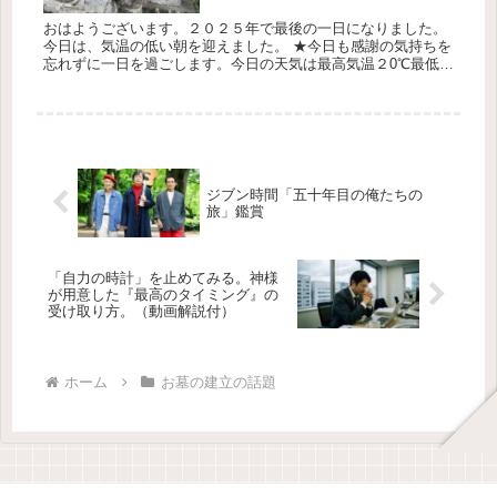
おはようございます。２０２５年で最後の一日になりました。
今日は、気温の低い朝を迎えました。 ★今日も感謝の気持ちを
忘れずに一日を過ごします。今日の天気は最高気温２0℃最低気
温15℃降水確率0％です 糸数（お墓ディレクター） 今年最後の
お墓の...
ジブン時間「五十年目の俺たちの
旅」鑑賞
「自力の時計」を止めてみる。神様
が用意した『最高のタイミング』の
受け取り方。（動画解説付）
ホーム
お墓の建立の話題