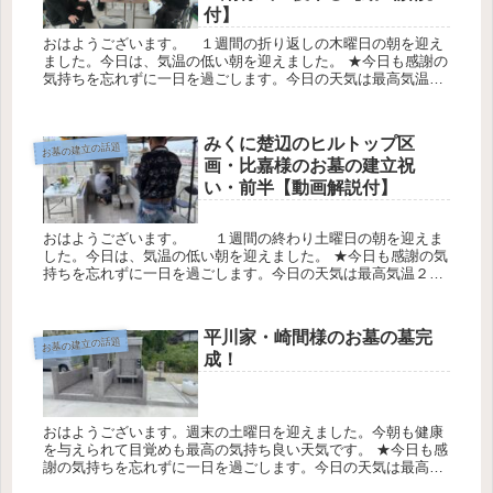
付】
おはようございます。 １週間の折り返しの木曜日の朝を迎え
ました。今日は、気温の低い朝を迎えました。 ★今日も感謝の
気持ちを忘れずに一日を過ごします。今日の天気は最高気温１
８℃最低気温1３℃降水確率１0％です 糸数（お墓ディレクタ
ー） 仲地家...
みくに楚辺のヒルトップ区
お墓の建立の話題
画・比嘉様のお墓の建立祝
い・前半【動画解説付】
おはようございます。 １週間の終わり土曜日の朝を迎えま
した。今日は、気温の低い朝を迎えました。 ★今日も感謝の気
持ちを忘れずに一日を過ごします。今日の天気は最高気温２
１℃最低気温1７℃降水確率0％です 糸数（お墓ディレクター）
比嘉家様の...
平川家・崎間様のお墓の墓完
お墓の建立の話題
成！
おはようございます。週末の土曜日を迎えました。今朝も健康
を与えられて目覚めも最高の気持ち良い天気です。 ★今日も感
謝の気持ちを忘れずに一日を過ごします。今日の天気は最高気
温３０℃最低気温2８℃降水確率0％です 平川家・崎間様のお墓