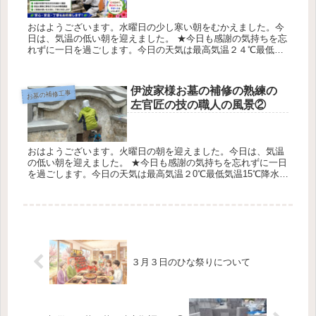
おはようございます。水曜日の少し寒い朝をむかえました。今
日は、気温の低い朝を迎えました。 ★今日も感謝の気持ちを忘
れずに一日を過ごします。今日の天気は最高気温２４℃最低気
温1９℃降水確率0％です 糸数（お墓ディレクター） みくにの
金城様のお...
伊波家様お墓の補修の熟練の
お墓の補修工事
左官匠の技の職人の風景②
おはようございます。火曜日の朝を迎えました。今日は、気温
の低い朝を迎えました。 ★今日も感謝の気持ちを忘れずに一日
を過ごします。今日の天気は最高気温２0℃最低気温15℃降水確
率0％です 糸数（お墓ディレクター） 熟練した匠の職人達のお
墓の改...
３月３日のひな祭りについて