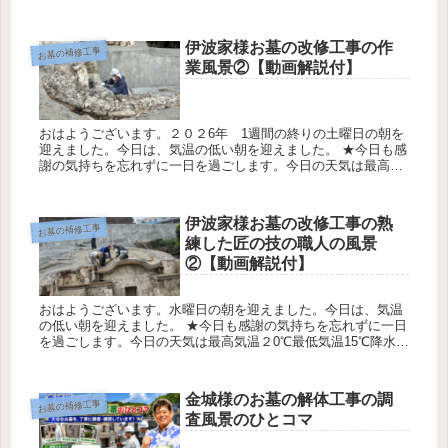
率0％です 糸数（お墓ディレクター） 熟練した匠の職人達のお
墓の改...
伊波家様お墓の改修工事の作
お墓の補修工事
業風景②【動画解説付】
おはようございます。２０２6年 1週間の終りの土曜日の朝を
迎えました。今日は、気温の低い朝を迎えました。 ★今日も感
謝の気持ちを忘れずに一日を過ごします。今日の天気は最高気
温２0℃最低気温15℃降水確率0％です 糸数（お墓ディレクタ
ー） お...
伊波家様お墓の改修工事の熟
お墓の補修工事
練した匠の技の職人の風景
②【動画解説付】
おはようございます。水曜日の朝を迎えました。今日は、気温
の低い朝を迎えました。 ★今日も感謝の気持ちを忘れずに一日
を過ごします。今日の天気は最高気温２0℃最低気温15℃降水確
率0％です 糸数（お墓ディレクター） 熟練した匠の職人達のお
墓の改...
金城様のお墓の解体工事の調
お墓の補修工事
査風景のひとコマ