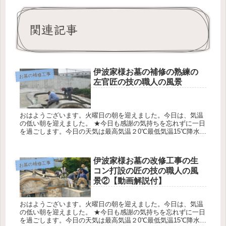
関連記事
伊波家様お墓の補修の熟練の
お墓の補修工事
左官匠の技の職人の風景
おはようございます。火曜日の朝を迎えました。今日は、気温
の低い朝を迎えました。 ★今日も感謝の気持ちを忘れずに一日
を過ごします。今日の天気は最高気温２0℃最低気温15℃降水確
率0％です 糸数（お墓ディレクター） 熟練した匠の職人達のお
墓の改...
伊波家様お墓の改修工事の生
お墓の補修工事
コン打設の匠の技の職人の風
景②【動画解説付】
おはようございます。火曜日の朝を迎えました。今日は、気温
の低い朝を迎えました。 ★今日も感謝の気持ちを忘れずに一日
を過ごします。今日の天気は最高気温２0℃最低気温15℃降水確