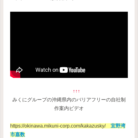
↑↑↑
みくにグループの沖縄県内のバリア
フリーの自社制
作案内ビデオ
https://okinawa.mikuni-corp.com/kakazusky/
宜野湾
市嘉数