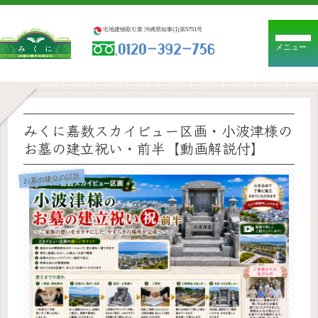
宅地建物取引業 沖縄県知事(1)第5751号
メニュー
みくに嘉数スカイビュー区画・小波津様の
お墓の建立祝い・前半【動画解説付】
お墓の建立の話題