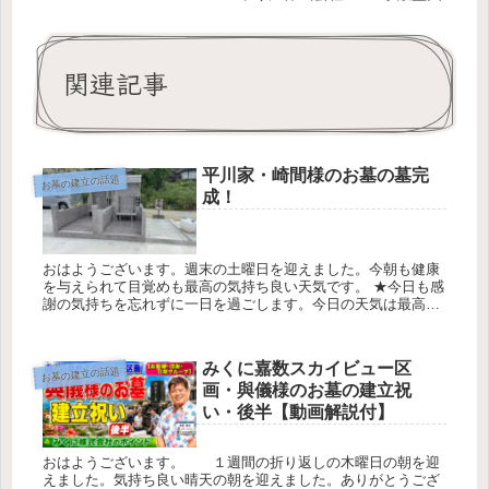
関連記事
平川家・崎間様のお墓の墓完
お墓の建立の話題
成！
おはようございます。週末の土曜日を迎えました。今朝も健康
を与えられて目覚めも最高の気持ち良い天気です。 ★今日も感
謝の気持ちを忘れずに一日を過ごします。今日の天気は最高気
温３０℃最低気温2８℃降水確率0％です 平川家・崎間様のお墓
の墓無事に...
みくに嘉数スカイビュー区
お墓の建立の話題
画・與儀様のお墓の建立祝
い・後半【動画解説付】
おはようございます。 １週間の折り返しの木曜日の朝を迎
えました。気持ち良い晴天の朝を迎えました。ありがとうござ