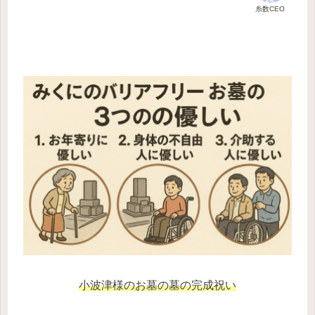
糸数CEO
小波津様のお墓の墓の完成祝い