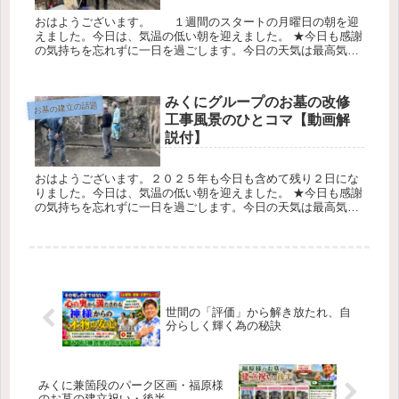
おはようございます。 １週間のスタートの月曜日の朝を迎
えました。今日は、気温の低い朝を迎えました。 ★今日も感謝
の気持ちを忘れずに一日を過ごします。今日の天気は最高気温
２１℃最低気温1７℃降水確率0％です 糸数（お墓ディレクタ
ー） 宮里家...
みくにグループのお墓の改修
お墓の建立の話題
工事風景のひとコマ【動画解
説付】
おはようございます。２０２５年も今日も含めて残り２日にな
りました。今日は、気温の低い朝を迎えました。 ★今日も感謝
の気持ちを忘れずに一日を過ごします。今日の天気は最高気温
２0℃最低気温15℃降水確率0％です 糸数（お墓ディレクター）
今年最...
世間の「評価」から解き放たれ、自
分らしく輝く為の秘訣
みくに兼箇段のパーク区画・福原様
のお墓の建立祝い・後半