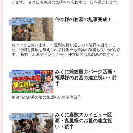
います。 ★今日も感謝の気持ちを忘れずに一日を過ごします。
今日の天気は最高気温２１℃最低気温1７℃降水確率0％です 糸
数（お墓デ...
仲本様のお墓の無事完成！
お墓の建立の話題
おはようございます。１週間の折り返しの木曜日を迎えまし
た。今朝も健康を与えられて目覚めも最高の気持ち良い天気で
す。 糸数（お墓ディレクター） 仲本様のお墓の墓の建立が終
了しました。 施主の仲本様のお墓の建立無事に完成です。 施
主の仲本様のみ...
みくに兼箇段のパーク区画・
お墓の建立の話題
福原様のお墓の建立祝い・前
半
福原様のお墓の墓の完成祝いの準備風景
みくに嘉数スカイビュー区
お墓の建立の話題
画・宮里様のお墓の建立祝
い・後半