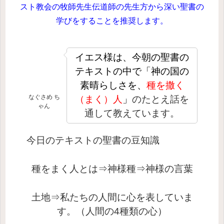
スト教会の牧師先生伝道師の先生方から深い聖書の
学びをすることを推奨します。
イエス様は、
今朝の聖書の
テキストの中で「神の国の
素晴らしさを、
種を撒く
なぐさめ ち
（まく）人
」
のたとえ話を
ゃん
通して教えています。
今日のテキストの聖書の豆知識
種をまく人とは
⇒神様
種
⇒神様の言葉
土地
⇒私たちの人間に心を表していま
す。（人間の4種類の心）