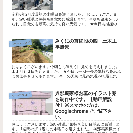
令和6年2月度最初の水曜日を迎えました。 おはようございま
す。深い睡眠と気持ち目覚めに感謝します。今朝も健康を与え
られて目覚めも最高の気持ち良い天気です。 ★今日も感謝の気
持ちを忘れずに一日を過ごします。今日の天気は最高気温23℃
最低気温1...
みくにの兼箇段の園 土木工
スタッフブログ
事風景
おはようございます。今朝も元気良く目覚めを与えれました。
１１月も２日を迎えました。 ★今日も一期一会の気持ちを忘れ
にお仕事させて頂きます。 今日の天気は最高気温29℃最低気温
21℃降水確率20％です。 みくにの兼箇段の丘の伐採工事の風景
に...
與那覇家様お墓のイラスト案
スタッフブログ
を制作中です。【動画解説
付】※スマホの方は、
Googlechromeでご覧下さ
い。
おはようございます。深い睡眠と気持ち良い目覚めに感謝しま
す。 1週間の折り返しの木曜日を迎えました。 與那覇家様のイ