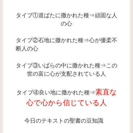
タイプ①
道ばたに撒かれた種⇒
頑固な人
の心
タイプ②
石地に撒かれた種⇒
心が優柔不
断人の心
タイプ③
いばらの中に撒かれた種⇒
この
世の富に心が支配されている人
素直な
タイプ④
良い地に撒かれた種⇒
心で心から信じている人
今日のテキストの聖書の豆知識