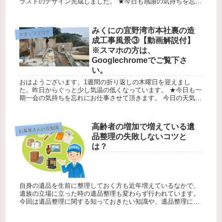
ラストのデザイン完成しました。 ★今日も感謝の気持ちを忘れ
ずにお仕事に勤しみます。今日の天気は最高気温１７℃最低気
温15℃降...
みくにの宜野湾市本社裏の造
スタッフブログ
成工事風景③【動画解説付】
※スマホの方は、
Googlechromeでご覧下さ
い。
おはようございます。1週間の折り返しの木曜日を迎えまし
た。昨日からぐっと少し気温の低くなっています。 ★今日も一
期一会の気持ちを忘れにお仕事させて頂きます。 今日の天気は
最高気温16℃最低気温15℃降水確率0％ みくにの嘉数のベイビ
ュー区画...
高齢者の増加で増えている遺
お墓屋さんの豆知識
品整理の失敗しないコツと
は？
自身の遺品を生前に整理しておく方も近年増えているなかで、
遺族の立場に立った時の遺品整理も変わらず行われています。
今回は遺品整理に関する知っておきたい知識や、遺品整理に関
する問題などをご紹介し、失敗しない遺品整理や遺品整理の意
味と心の整理の...