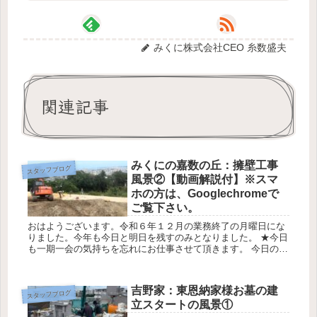
みくに株式会社CEO 糸数盛夫
関連記事
みくにの嘉数の丘：擁壁工事
スタッフブログ
風景②【動画解説付】※スマ
ホの方は、Googlechromeで
ご覧下さい。
おはようございます。令和６年１２月の業務終了の月曜日にな
りました。今年も今日と明日を残すのみとなりました。 ★今日
も一期一会の気持ちを忘れにお仕事させて頂きます。 今日の天
気は最高気温22℃最低気温14℃降水確率40％ みくにの嘉数のベ
イビ...
吉野家：東恩納家様お墓の建
スタッフブログ
立スタートの風景①