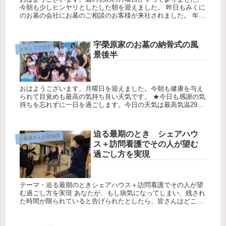
今朝も少しヒンヤリとしたした朝を迎えました。 昨日もみくに
のお墓の会社にお墓のご相談のお客様が来社されました。 年末
に入りこれまで以上にお墓じまいのご相談の お客様がお見えに
なります...
宇榮原家のお墓の納骨式の風
スタッフブログ
景後半
おはようございます。月曜日を迎えました。今朝も健康を与え
られて目覚めも最高の気持ち良い天気です。 ★今日も感謝の気
持ちを忘れずに一日を過ごします。今日の天気は最高気温29℃
最低気温27℃降水確率30％です宇榮原家様のお墓の墓のお祝
い・納骨式...
迫る最期のとき シェアハウ
お墓屋さんの豆知識
ス＋訪問看護でその人が望む
過ごし方を実現
テーマ・迫る最期のときシェアハウス＋訪問看護でその人が望
む過ごし方を実現 あなたが、もし病気になってしまい、残され
た時間が限られていると告げられたとしたら、皆さんはどこ
で、どのような時間を過ごしたいと思いますか。 残された時間
を考えた時、今...