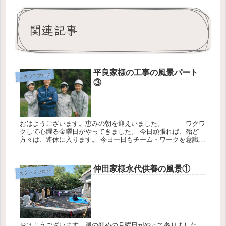
関連記事
平良家様の工事の風景パート
スタッフブログ
③
おはようございます。恵みの朝を迎えいました。 ワクワ
クして心躍る金曜日がやってきました。 今日頑張れば、殆ど
方々は、連休に入ります。 今日一日もチーム・ワークを意識し
て頑張ります。 「うつらない・うつさない」「3密を避ける」
「社会的距...
仲田家様永代供養の風景①
スタッフブログ
おはようございます。週の初めの月曜日がやって参りました。