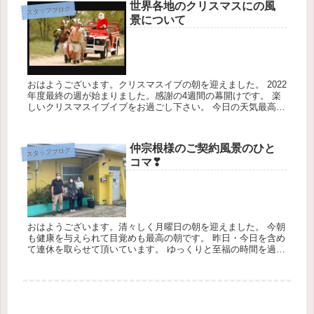
世界各地のクリスマスにの風
スタッフブログ
景について
おはようございます。クリスマスイブの朝を迎えました。 2022
年度最終の週が始まりました。感謝の4週間の幕開けです。 楽
しいクリスマスイブイブをお過ごし下さい。 今日の天気最高気
温１5℃最低気温１3℃降雨率3０％です。 今朝は、世界（５大
陸...
仲宗根様のご契約風景のひと
スタッフブログ
コマ❣
おはようございます。清々しく月曜日の朝を迎えました。 今朝
も健康を与えられて目覚めも最高の朝です。 昨日・今日を含め
て連休を取らせて頂いています。 ゆっくりと至福の時間を過ご
させて頂きます。 ★今週も一期一会の気持ちを忘れずにお仕事
に勤しみ...