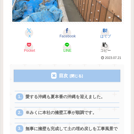
X
Facebook
はてブ
Pocket
LINE
コピー
2023.07.21
目次
愛する沖縄も夏本番の沖縄を迎えました。
※みくに本社の擁壁工事が順調です。
無事に擁壁も完成して土の埋め戻しを工事風景で