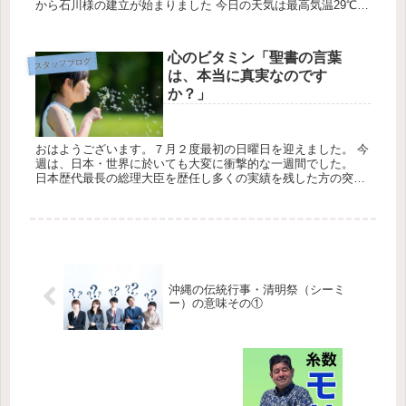
から石川様の建立が始まりました 今日の天気は最高気温29℃最
低気温26℃降水確率10％です中国の工場から無事に宜野座村の
石川...
心のビタミン「聖書の言葉
スタッフブログ
は、本当に真実なのです
か？」
おはようございます。７月２度最初の日曜日を迎えました。 今
週は、日本・世界に於いても大変に衝撃的な一週間でした。
日本歴代最長の総理大臣を歴任し多くの実績を残した方の突然
の訃報が全世界を駆け回った一週間でした。一人の暴漢の「手
製の拳銃」に...
沖縄の伝統行事・清明祭（シーミ
ー）の意味その①