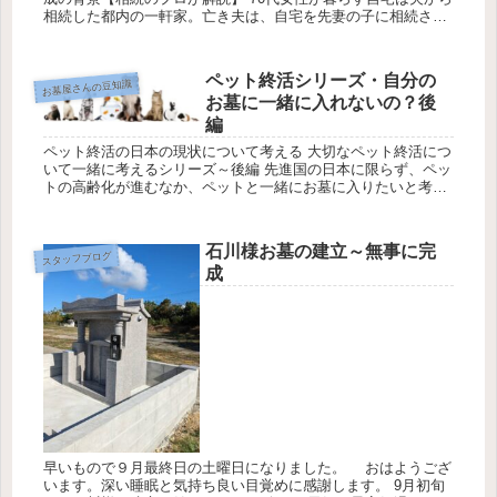
相続した都内の一軒家。亡き夫は、自宅を先妻の子に相続させ
たいと口にしていました. 高齢となった女性は生活環境を変え
ることが...
ペット終活シリーズ・自分の
お墓屋さんの豆知識
お墓に一緒に入れないの？後
編
ペット終活の日本の現状について考える 大切なペット終活につ
いて一緒に考えるシリーズ～後編 先進国の日本に限らず、ペッ
トの高齢化が進むなか、ペットと一緒にお墓に入りたいと考え
る人が増加しているそうです。 なぜ増設が進まないのか。「い
くつかの理...
石川様お墓の建立～無事に完
スタッフブログ
成
早いもので９月最終日の土曜日になりました。 おはようござ
います。深い睡眠と気持ち良い目覚めに感謝します。 9月初旬