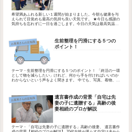
希望満あふれる新しい１週間が始まりました。今朝も健康を与
えられて目覚めも最高の気持ち良い天気です。 ★今日も感謝の
気持ちを忘れずに一日を過ごします。今日の天気は最高気温
19℃最低気温13℃降水確率30％です翁長家様のお墓の墓のお祝
い・納骨式...
生前整理を円滑にする５つの
お墓屋さんの豆知識
ポイント！
テーマ・生前整理を円滑にする５つのポイント！ 「終活の一環
として物を減らしたい」けれど、何から手を付ければいいのか
わからないという声をよく聞きます。 中でも、写真、着物、家
具、食器、アクセサリーなど、思い入れのある物は、簡単には
手放せません...
遺言書作成の背景「自宅は先
お墓屋さんの豆知識
妻の子に遺贈する」高齢の後
妻相続のプロが解説
テーマ・「自宅は先妻の子に遺贈する」高齢の後妻、 遺言書作
成の背景【相続のプロが解説】 70代女性が暮らす自宅は夫から