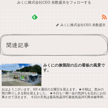
みくに株式会社CEO 糸数盛夫をフォローする
みくに株式会社CEO 糸数盛夫
関連記事
みくにの兼箇段の丘の看板の風景で
スタッフブログ
す。
おはようございます。9月４週目の土曜日を迎えます。★今朝は、恵みの
雨の降りしきる朝を迎えました。 ★今日も一期一会の気持ちを忘れにお仕
事させて頂きます。 今日の天気は最高気温29℃最低気温26℃降水確率90％
みくにの兼箇段の丘の看板が設置...