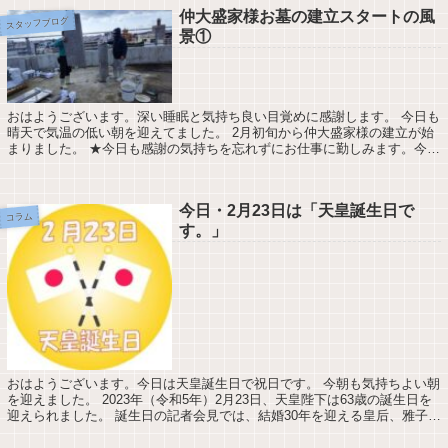
仲大盛家様お墓の建立スタートの風
スタッフブログ
景①
おはようございます。深い睡眠と気持ち良い目覚めに感謝します。 今日も
晴天で気温の低い朝を迎えてました。 2月初旬から仲大盛家様の建立が始
まりました。 ★今日も感謝の気持ちを忘れずにお仕事に勤しみます。今日
の天気は最高気温14℃最低気温13℃...
今日・2月23日は「天皇誕生日で
コラム
す。」
おはようございます。今日は天皇誕生日で祝日です。 今朝も気持ちよい朝
を迎えました。 2023年（令和5年）2月23日、天皇陛下は63歳の誕生日を
迎えられました。 誕生日の記者会見では、結婚30年を迎える皇后、雅子さ
まへの感謝の気持ちを述べら...