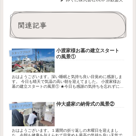
関連記事
小渡家様お墓の建立スタート
スタッフブログ
の風景①
おはようございます。深い睡眠と気持ち良い目覚めに感謝しま
す。 今日も晴天で気温の高い朝を迎えてました。 小渡家様お
墓の建立スタートの風景① ★今日も感謝の気持ちを忘れずにお
仕事に勤しみます。今日の天気は最高気温22℃最低気温19℃降
水確率3...
仲大盛家の納骨式の風景②
スタッフブログ
おはようございます。１週間の折り返しの木曜日を迎えまし
た。今朝も健康を与えられて目覚めも最高の気持ち良い天気で