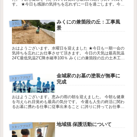
す。 ★今日も感謝の気持ちを忘れずに一日を過ごします。今日
の天気は最高気温29℃最低気温27℃降水確率0％です仲大盛様
のお墓の墓の...
みくにの兼箇段の丘：工事風
コラム
景
おはようございます。水曜日を迎えました ★今日も一期一会の
気持ちを忘れにお仕事させて頂きます。 今日の天気は最高気温
24℃最低気温2℃降水確率100％ みくにの兼箇段の丘の土木工事
の風景について 糸数CEO いつもお世話になっています。み
く...
金城家のお墓の塗装が無事に
スタッフブログ
完成
おはようございます。恵みの雨の朝を迎えました。 今朝も健康
を与えられ目覚めも最高の気分です。 今週も人生の終活に関わ
るお墓に携わる仕事に従事出来ること に誇りに持ってお仕事さ
せて頂きます。 今日の天気は最高気温24℃最低気温21℃降水確
率3...
地域猫.保護活動について
スタッフブログ