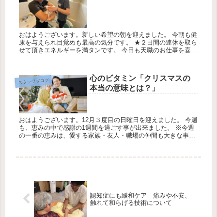
おはようございます。新しい希望の朝を迎えました。 今朝も健
康を与えられ目覚めも最高の気分です。 ★２日間の連休を取ら
せて頂きエネルギーを満タンです。 今日も天職のお仕事を喜ん
で感謝して頑張ります。 今日一日もチーム・ワークを意識して
頑張りま...
心のビタミン「クリスマスの
スタッフブログ
本当の意味とは？」
おはようございます。12月３度目の日曜日を迎えました。 今週
も、恵みの中で感謝の1週間を過ごす事が出来ました。 ※今週
の一番の恵みは、愛する家族・友人・職場の仲間も大きな事
故・ 病気から守られた事が最大の恵みです。 今日の天気は最
高気温21...
認知症にも緩和ケア 痛みや不安、
触れて和らげる技術について