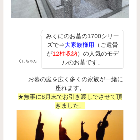
みくにのお墓の1700シリー
ズで⇒
大家族様用
（ご遺骨
が
12柱収納
）の人気のモデ
くにちゃん
ルのお墓です。
お墓の庭を広く多くの家族が一緒に
座れます。
★無事に8月末でお引き渡しでさせて頂
きました。