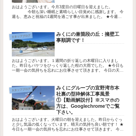
おはようございます。今月3度目の日曜日を迎えました。
今朝も深い睡眠と素晴らしい目覚めに感謝します。 今
週も、恵みと祝福の1週間を過ごす事が出来ました。 ★今週の
一番の恵みは、愛する家族・友人・職場の仲間も 大きな事故・
病気から守ら...
みくにの兼箇段の丘：擁壁工
スタッフブログ
事順調です！
おはようございます。１週間の折り返しの木曜日に入りまし
た。昨日もバケツをひっくり返した程の大雨でした。 ★今日も
一期一会の気持ちを忘れにお仕事させて頂きます。 今日の天気
は最高気温2℃最低気温25℃降水確率80％ みくにの兼箇段の丘
の擁壁工...
みくにグループの宜野湾市本
スタッフブログ
社裏の型枠解体工事風景
①【動画解説付】※スマホの
方は、Googlechromeでご覧
下さい。
おはようございます。火曜日の朝を迎えました。昨日からぐっ
と少し気温の低くなっています。晴天の気持ち良い朝です！ ★
今日も一期一会の気持ちを忘れにお仕事させて頂きます。 今日
の天気は最高気温17℃最低気温12℃降水確率10％ みくにの嘉数