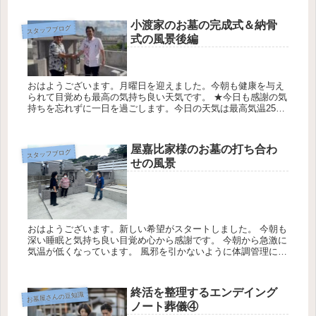
のベ...
小渡家のお墓の完成式＆納骨
スタッフブログ
式の風景後編
おはようございます。月曜日を迎えました。今朝も健康を与え
られて目覚めも最高の気持ち良い天気です。 ★今日も感謝の気
持ちを忘れずに一日を過ごします。今日の天気は最高気温25℃
最低気温20℃降水確率0％です 大渡家様のお墓の墓のお祝い・
納骨式の...
屋嘉比家様のお墓の打ち合わ
スタッフブログ
せの風景
おはようございます。新しい希望がスタートしました。 今朝も
深い睡眠と気持ち良い目覚め心から感謝です。 今朝から急激に
気温が低くなっています。 風邪を引かないように体調管理に気
をつけて下さい。 今日一日もコロナウィルス対策を徹底意識し
て 「う...
終活を整理するエンデイング
お墓屋さんの豆知識
ノート葬儀④