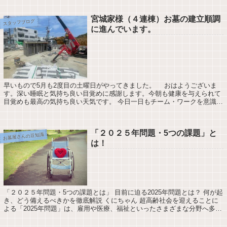
宮城家様（４連棟）お墓の建立順調
スタッフブログ
に進んでいます。
早いもので5月も2度目の土曜日がやってきました。 おはようございま
す。深い睡眠と気持ち良い目覚めに感謝します。今朝も健康を与えられて
目覚めも最高の気持ち良い天気です。 今日一日もチーム・ワークを意識し
て頑張ります。★今日も感謝の気持ちを忘...
「２０２５年問題・5つの課題」と
お墓屋さんの豆知識
は！
「２０２５年問題・5つの課題とは」 目前に迫る2025年問題とは？ 何が起
き、どう備えるべきかを徹底解説 くにちゃん 超高齢社会を迎えることに
よる「2025年問題」は、雇用や医療、福祉といったさまざまな分野へ多大
な影響を及ぼすことが予想され...