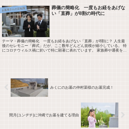
葬儀の簡略化 一度もお経をあげな
お墓屋さんの豆知識
い「直葬」が8割の時代に
テーマ・葬儀の簡略化 一度もお経をあげない「直葬」が8割に？ 人生最
後のセレモニー「葬式」だが、ここ数年どんどん規模が縮小している。 特
にコロナウィルス禍に於いて特に顕著に表れています。 家族葬や通夜を省
いた⇒一日葬など、お金をかけない葬式...
みくにのお墓の仲村渠様のお墓完成！
閏月(ユンヂチ)に沖縄でお墓を建てる理由