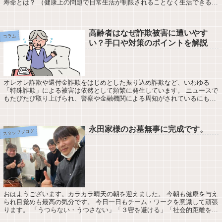
寿命とは？ （健康上の問題で日常生活が制限されることなく生活できる期
間）は⇒７０代。 男性の健康寿命は...
高齢者はなぜ詐欺被害に遭いやす
コラム
い？手口や対策のポイントを解説
オレオレ詐欺や還付金詐欺をはじめとした振り込め詐欺など、いわゆる
「特殊詐欺」による被害は依然として頻繁に発生しています。 ニュースで
もたびたび取り上げられ、警察や金融機関による周知がされているにも関
わらず、被害件数が少なくなったとはいえない...
永田家様のお墓無事に完成です。
スタッフブログ
おはようございます。カラカラ晴天の朝を迎えました。 今朝も健康を与え
られ目覚めも最高の気分です。 今日一日もチーム・ワークを意識して頑張
ります。 「うつらない・うつさない」「３密を避ける」「社会的距離を保
つ」 の３点を守り過ごさせて頂きま...