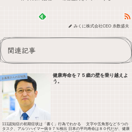
みくに株式会社CEO 糸数盛夫
関連記事
健康寿命を７５歳の壁を乗り越えよ
お墓屋さんの豆知識
う。
111認知症の初期症状は「書く」行為でわかる 文字や五角形など５つの
タスク、アルツハイマー病９７％検出 日本の平均寿命は８０代だが、健康