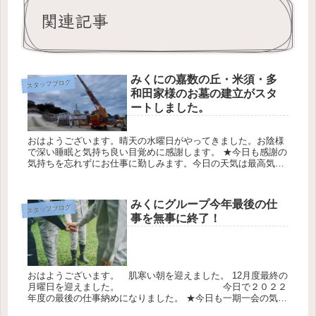
関連記事
みくにの嘉数の丘・米須・多
スタッフブログ
和田家様のお墓の建立がスタ
ートしました。
おはようございます。晴天の水曜日がやってきました。お陰様
で深い睡眠と気持ち良い目覚めに感謝します。 ★今日も感謝の
気持ちを忘れずにお仕事に勤しみます。今日の天気は最高気温
26℃最低気温22℃降水確率60％です 糸数盛夫（お墓ディレクタ
ー） ...
みくにグループ今年最後の仕
スタッフブログ
事を無事に終了！
おはようございます。 肌寒い朝を迎えました。 12月度最終の
月曜日を迎えました。 今日で２０２２
年度の最後の仕事納めになりました。 ★今日も一期一会の気持
ちを忘れにお仕事させて頂きます。 今日の天気は最高気温17℃