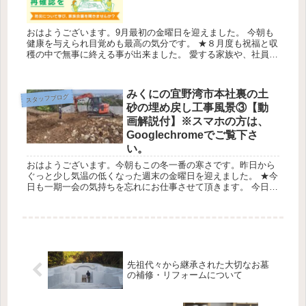
おはようございます。9月最初の金曜日を迎えました。 今朝も
健康を与えられ目覚めも最高の気分です。 ★８月度も祝福と収
穫の中で無事に終える事が出来ました。 愛する家族や、社員・
関係者の方々様ありがとうございます！ 台風12号 9月2～3日に
か...
みくにの宜野湾市本社裏の土
スタッフブログ
砂の埋め戻し工事風景③【動
画解説付】※スマホの方は、
Googlechromeでご覧下さ
い。
おはようございます。今朝もこの冬一番の寒さです。昨日から
ぐっと少し気温の低くなった週末の金曜日を迎えました。 ★今
日も一期一会の気持ちを忘れにお仕事させて頂きます。 今日の
天気は最高気温12℃最低気温11℃降水確率0％ みくにの嘉数の
ベイビ...
先祖代々から継承された大切なお墓
の補修・リフォームについて