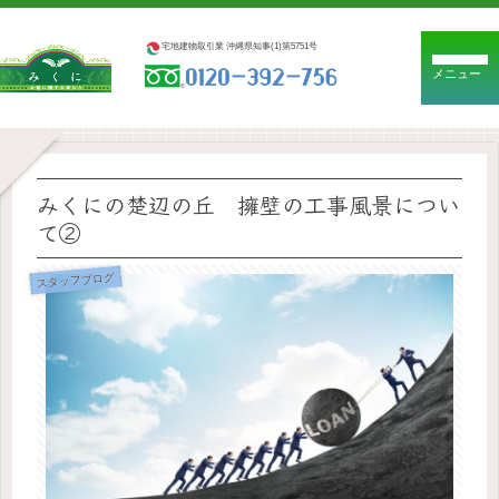
宅地建物取引業 沖縄県知事(1)第5751号
メニュー
みくにの楚辺の丘 擁壁の工事風景につい
て②
スタッフブログ