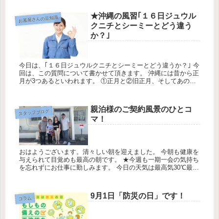
最低...
★沖縄の風習｢１６日ジュウル
お墓屋さんの豆知識
クニチとシーミーとどう違う
か？｣
今日は、｢１６日ジュウルクニチとシーミーとどう違うか？｣ 今
回は、この質問について書かせて頂きます。 沖縄には昔から正
月が3つあるといわれます。 ①正月と②旧正月、そしてあの世
の正月といわれる１６日ジュウルクニチです。 その由来はなん
なのか...
親泊様のご契約風景のひとコ
スタッフブログ
マ！
おはようございます。清々しい朝を迎えました。 今朝も健康を
与えられて目覚めも最高の朝です。 ★今週も一期一会の気持ち
を忘れずにお仕事に勤しみます。 今日の天気は最高気30℃最低
気温27℃降水確率80％です。 今朝は、みくにの嘉数の丘の親泊
様...
9月1日「防災の日」です！
コラム