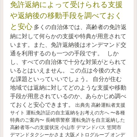
免許返納によって受けられる支援
や返納後の移動手段を調べておく
と安心
多くの自治体では、高齢者の免許返
納に対して何らかの支援や特典が用意されて
います。また、免許返納後はオンデマンド交
通を利用するのも一つの手段です。
しか
し、すべての自治体で十分な対策がとられて
いるとはいえません。
この点は今後の大き
な課題といっていいでしょう。
自分が住む
地域では返納に対してどのような支援や移動
手段が用意されているのか、あらかじめ調べ
ておくと安心できます。
出典先
高齢運転者支援
サイト 運転免許証の自主返納をお考えの方へ 〜各種
特典のご案内〜
長崎県警察 運転免許を自主返納した
高齢者等への支援状況
小山市 デマンドバス
笠間市
デマンドタクシーかさま
大阪メトログループ オンデ