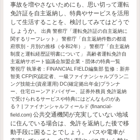
事故を増やさないためにも、思い切って運転
免許証を自主返納し、特典やサービスを活用
して生活することを、検討してみてはどうで
しょうか。
出典 警察庁「運転免許証の自主返納に
関するリーフレット」 警察庁「自主返納件数の都道
府県別・月別の推移（令和2年）」 警察庁「自主返納
制度と運転経歴証明書について」 高齢者運転免許自
主返納サポート協議会加盟企業・団体の特典一覧
警視庁 執筆者：FINANCIAL FIELD編集部 監修：新井
智美 CFP(R)認定者、一級ファイナンシャルプラン二
ング技能士(資産運用) DC(確定拠出年金)プランナ
ー、住宅ローンアドバイザー、証券外務員
免許返納
で受けられるサービスや特典にはどんなものがあ
る？ | ファイナンシャルフィールド (financial-
公共交通機関が充実していない地域
field.com)
に住んでいる場合は、免許を返納した後で移
動手段に困ることでしょう。
バスや電車が