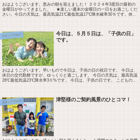
おはようございます。恵みの朝を迎えました！ ２０２４年3度目の最初の
金曜日がやってきました。 ★楽しい週末の金曜日の一日をお過ごしくだ
さい。今日の天気は、最高気温21℃最低気温17℃降水確率30％です。休日
を利用してジブン時間を確保して「...
今日は、５月５日は、「子供の日」
スタッフブログ
です。
おはようございます。早いもので今日は、子供の日の祝日です。 今日は、
休日の交代勤務ですが、ゆっくりと過ごします。 今日の天気は、最高気温
28℃最低気温23℃降水率3０%です。 今日は、子供の日です。 こどもの日
は、日本における国民の祝日の一...
津堅様のご契約風景のひとコマ！
スタッフブログ