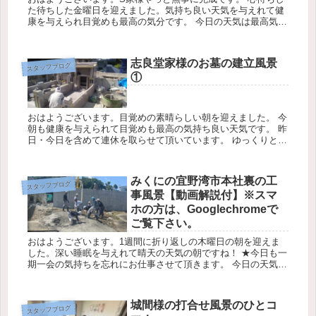
た待ちした金曜日を迎えました。気持ち良い天気を与えれて健
康を与えられ目覚めも最高の気分です。 今日の天気は最高気温
２6℃最低気温24℃降水確率30％です。 S家のお墓の建立完成
につい...
志良堂家様のお墓の建立風景
スタッフブログ
①
おはようございます。目覚めの素晴らしい朝を迎えました。 今
朝も健康を与えられて目覚めも最高の気持ち良い天気です。 昨
日・今日を含めて連休を取らせて頂いています。 ゆっくりと至
福の時間を過ごさせて頂きます。 今日の天気は最高気温24℃最
低気温...
みくにの宜野湾市本社裏の工
スタッフブログ
事風景【動画解説付】※スマ
ホの方は、Googlechromeで
ご覧下さい。
おはようございます。1週間に折り返しの木曜日の朝を迎えま
した。深い睡眠を与えれて晴天の天気の朝ですね！ ★今日も一
期一会の気持ちを忘れにお仕事させて頂きます。 今日の天気は
最高気温21℃最低気温26℃降水確率0％ みくにの嘉数のベイビ
ュー区...
城間様の打合せ風景のひとコ
スタッフブログ