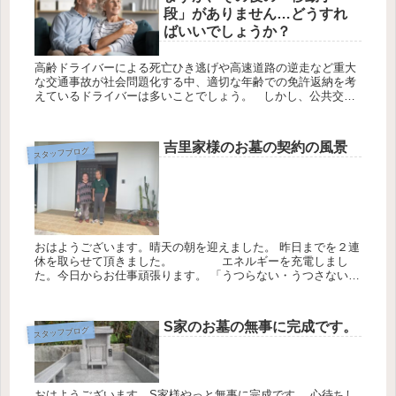
段」がありません…どうすれ
ばいいでしょうか？
高齢ドライバーによる死亡ひき逃げや高速道路の逆走など重大
な交通事故が社会問題化する中、適切な年齢での免許返納を考
えているドライバーは多いことでしょう。 しかし、公共交通
機関が充実していない地域の住民や、家族の中でほかに運転で
きる人がいな...
吉里家様のお墓の契約の風景
スタッフブログ
おはようございます。晴天の朝を迎えました。 昨日までを２連
休を取らせて頂きました。 エネルギーを充電しまし
た。今日からお仕事頑張ります。 「うつらない・うつさない」
「３密を避ける」「社会的距離を保つ」 の３点を守り過ごさ
せて頂きま...
S家のお墓の無事に完成です。
スタッフブログ
おはようございます。S家様やっと無事に完成です。 心待ちし