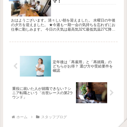
マ！
おはようございます。清々しい朝を迎えました。 水曜日の午後
の夕方を迎えました。 ★今週も一期一会の気持ちを忘れずにお
仕事に勤しみます。 今日の天気は最高気32℃最低気温27℃降水
確率10％です。 今朝は、みくにの楚辺の丘の城間様のお墓につ
い...
定年後は「再雇用」と「再就職」の
どちらがお得？ 選び方や受給要件を
確認
重役に就いた人が就職できない？シ
ニア転職という「出世レースの第2ラ
ウンド」
ホーム
スタッフブログ