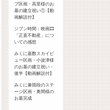
プ区画・高里様のお
墓の建立祝い①【動
画解説付】
ジブン時間：映画🎞️
「正直不動産」につ
いての感想
みくに嘉数スカイビ
ュー区画・小波津様
のお墓の建立祝い・
後半【動画解説付】
みくに兼箇段のステ
ージ区画・奥間様の
お墓完成