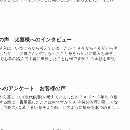
購入を購入する方々へのアドバ...
の声 比嘉様へのインタビュー
購入は、いつごろから考えていましたか？ Ａ今から４年前から考
したが、、お母さんが亡くなったことをきっかけに購入を決意し
 Ｑお墓の購入で１番に重視したことは何ですか？ Ａ金額を重視し
いました。立地はある程度は妥...
へのアンケート お客様の声
から墓じまい(永代供養)を考えていましたか？Ａ.２〜３年前 Ｑ墓
する際に一番重視したことは何ですか？Ａ.今後の管理が難しくな
（予算含) Ｑ墓じまいを考えた時、どのように情報をあつめました
マホ Ｑこれから墓じ...