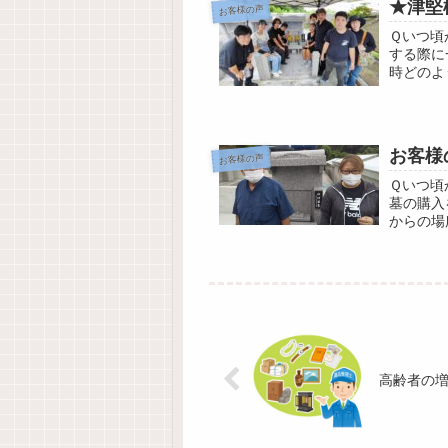
★津堅
お客様の声
Ｑいつ頃
する際に
時どのよ
これから
お客様
お客様の声
Ｑいつ頃
墓の購入
からの場
Ａ新聞広
高齢者の