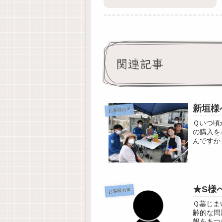
関連記事
新垣様
お客様の声
Ｑいつ頃
の購入を
んですか
めましたか
★S様
お客様の声
Ｑ墓じま
齢的な問
報をあつ