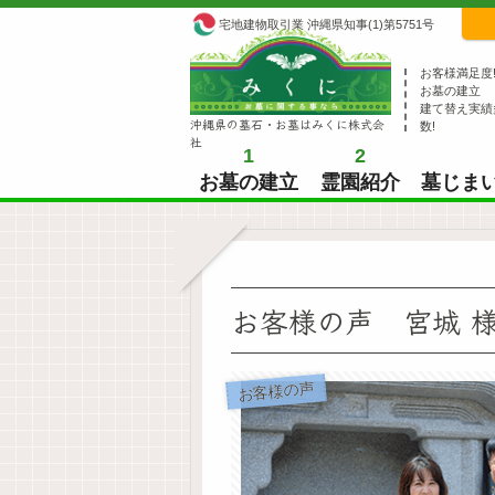
宅地建物取引業 沖縄県知事(1)第5751号
お客様満足度
お墓の建立
建て替え実績
沖縄県の墓石・お墓はみくに株式会
数!
社
1
2
お墓の建立
霊園紹介
墓じま
お客様の声 宮城 
お客様の声