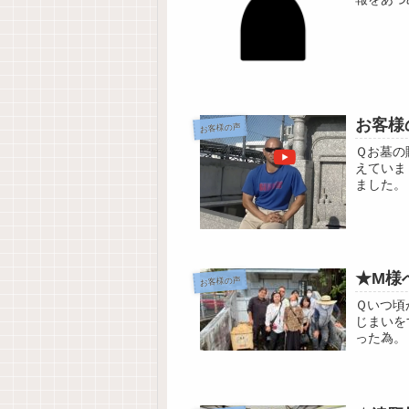
らお墓の
お客様
お客様の声
Ｑお墓の
えていま
ました。
て探して
★M様
お客様の声
Ｑいつ頃
じまいを
った為。
か？Ａ.ス