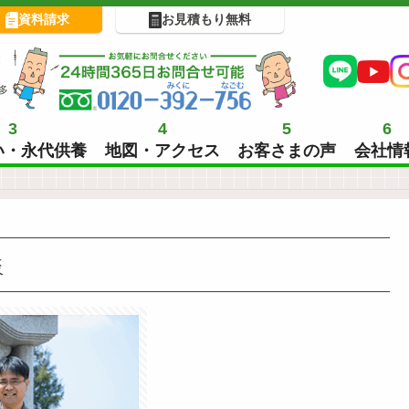
資料請求
お見積もり無料
!
多
3
4
5
6
い・永代供養
地図・アクセス
お客さまの声
会社情
様