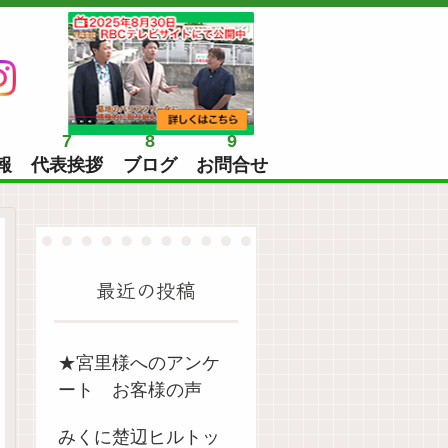
7
8
9
報
代表挨拶
ブログ
お問合せ
最近の投稿
★宮里様へのアンケ
ート お客様の声
みくに楚辺ヒルトッ