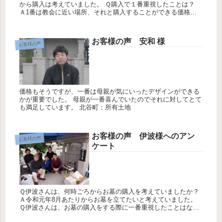
から購入は考えていました。 Ｑ購入で１番重視したことは？
Ａ1番は教会に近い場所、それと購入することができる価格も
重要でした。 Ｑ購入する時はどのように情報を集めましたか？
何社から...
お客様の声 安和 様
お客様の声
価格もそうですが、一番は母親が気にいったデザインができる
かが重要でした。 母親が一番喜んでいたのでそれに対してとて
も満足しています。 北谷町：所有土地
お客様の声 伊波様へのアン
お客様の声
ケート
Ｑ伊波さんは、何時ごろからお墓の購入を考えていましたか？
Ａ令和元年8月あたりからお墓を立てたいと考えていました。
Ｑ伊波さんは、お墓の購入をする際に一番重視したことはなん
ですか？ Ａ価格、場所に重視して決めました。 Ｑ伊波さん