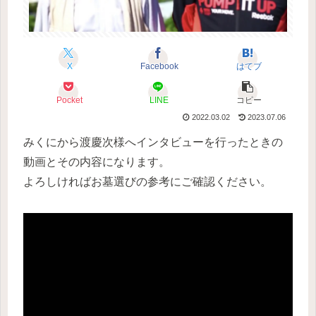
X
Facebook
はてブ
Pocket
LINE
コピー
2022.03.02
2023.07.06
みくにから渡慶次様へインタビューを行ったときの
動画とその内容になります。
よろしければお墓選びの参考にご確認ください。