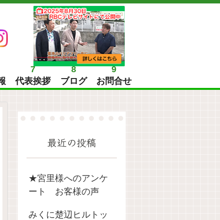
7
8
9
報
代表挨拶
ブログ
お問合せ
最近の投稿
★宮里様へのアンケ
ート お客様の声
みくに楚辺ヒルトッ