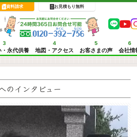
資料請求
お見積もり無料
!
多
3
4
5
6
い・永代供養
地図・アクセス
お客さまの声
会社情
へのインタビュー