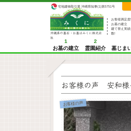
宅地建物取引業 沖縄県知事(1)第5751号
お客様満足度
お墓の建立
建て替え実績
沖縄県の墓石・お墓はみくに株式会
数!
社
1
2
お墓の建立
霊園紹介
墓じま
お客様の声 安和様
お客様の声