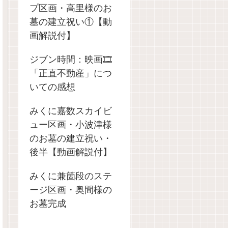
プ区画・高里様のお
墓の建立祝い①【動
画解説付】
ジブン時間：映画🎞️
「正直不動産」につ
いての感想
みくに嘉数スカイビ
ュー区画・小波津様
のお墓の建立祝い・
後半【動画解説付】
みくに兼箇段のステ
ージ区画・奥間様の
お墓完成