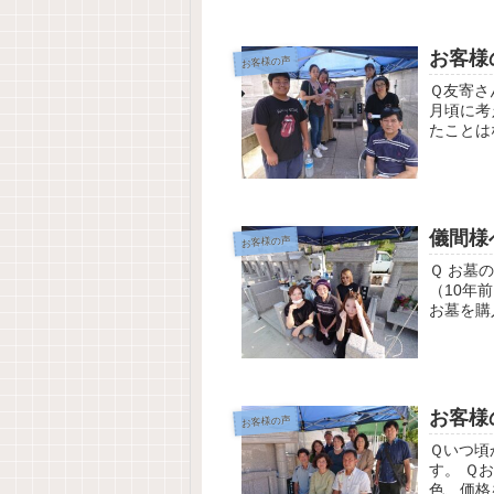
お客様
お客様の声
Ｑ友寄さ
月頃に考
たことは
をする時
儀間様
お客様の声
Ｑ お墓
（10年
お墓を購
お墓を購入
お客様
お客様の声
Ｑいつ頃
す。 Ｑ
色、価格