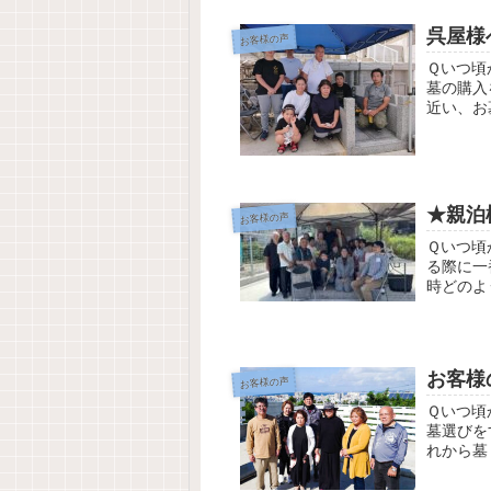
呉屋様
お客様の声
Ｑいつ頃
墓の購入
近い、お
をあつめま
★親泊
お客様の声
Ｑいつ頃
る際に一
時どのよ
お墓を購
お客様
お客様の声
Ｑいつ頃
墓選びを
れから墓
Ａ子孫へ