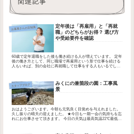
関連記事
定年後は「再雇用」と「再就
お墓屋さんの豆知識
職」のどちらがお得？ 選び方
や受給要件を確認
60歳で定年退職をした後も働き続ける人が増えています。 定年
後の働き方として、同じ職場で再雇用という形で仕事を続ける
人もいれば、別の会社に再就職して仕事をする人もいるでしょ
う。 60歳を過ぎた人が再雇用や再就職で働く場合、給料がそれ
までより...
みくにの兼箇段の園：工事風
スタッフブログ
景
おはようございます。今朝も元気良く目覚めを与えれました。
久し振りの晴天の迎えました。 ★今日も一期一会の気持ちを忘
れにお仕事させて頂きます。 今日の天気は最高気温22℃最低気
温15℃降水確率30％です。 みくにの兼箇段の丘の土木工事の風
景に...