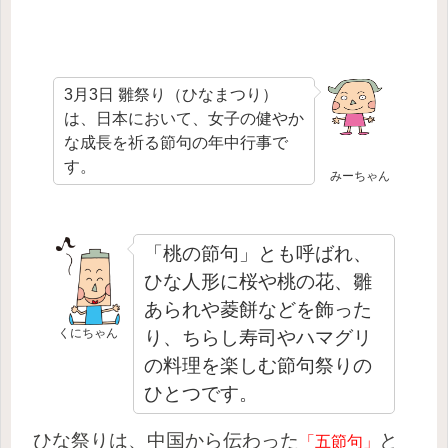
3月3日 雛祭り（ひなまつり）
は、日本において、女子の健やか
な成長を祈る節句の年中行事で
す。
みーちゃん
「桃の節句」とも呼ばれ、
ひな人形に桜や桃の花、雛
あられや菱餅などを飾った
くにちゃん
り、ちらし寿司やハマグリ
の料理を楽しむ節句祭りの
ひとつです。
ひな祭りは、中国から伝わった
と
「五節句」