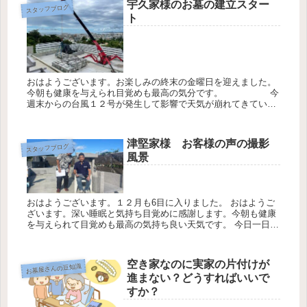
宇久家様のお墓の建立スター
スタッフブログ
ト
おはようございます。お楽しみの終末の金曜日を迎えました。
今朝も健康を与えられ目覚めも最高の気分です。 今
週末からの台風１２号が発生して影響で天気が崩れてきていま
す。 テレビ・ラジオ等の台風１２号の情報に気をつけながらお
過ごし下さ...
津堅家様 お客様の声の撮影
スタッフブログ
風景
おはようございます。１２月も6目に入りました。 おはようご
ざいます。深い睡眠と気持ち目覚めに感謝します。今朝も健康
を与えられて目覚めも最高の気持ち良い天気です。 今日一日も
チーム・ワークを意識して頑張ります。★今日も感謝の気持ち
を忘れずにお...
空き家なのに実家の片付けが
お墓屋さんの豆知識
進まない？どうすればいいで
すか？