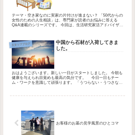
テーマ・空き家なのに実家の片付けが進まない？ 「50代からの
女性のための人生相談」は、専門家が読者のお悩みに答える
Q&A連載のシリーズです。 今回は、生活研究家活アドバイザー
の阿部絢子さんが⇒消費生59歳女性の「実家の片付け」につい
てのお悩...
中国から石材が入荷してきま
スタッフブログ
した。
おはようございます。新しい一日がスタートしました。 今朝も
健康を与えられ目覚めも最高の気分です。 今日一日もチー
ム・ワークを意識して頑張ります。 「うつらない・うつさな
い」「3密を避ける」「社会的距離を保つ」 の３点を守り過
ごさせて頂き...
お客様のお墓の見学風景のひとコマ