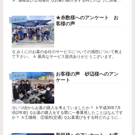
Ａ. 価格及び立地場所 Ｑお墓の購入をする時どのように情報を
あつめましたか？Ａ. チラシやネット及び看板等 あらゆる情...
★糸数様へのアンケート お
お客様の声
客様の声
Ｑ みくにのお墓の会社のサービスについての感想について教え
て下さい。 Ａ 最高なサービス提供ありがとうございます。
お客様の声 砂辺様へのアン
お客様の声
ケート
Ｑいつ頃からお墓の購入を考えていましたか？ Ａ平成30年7月
頃(2年前) Ｑお墓の購入をする際に一番重視したことはなんです
か？ Ａ①価格、②場所(交通) Ｑお墓選びをする時どのように情
報をあつめましたか？ Ａ新聞、TV、チラシなど様々です。...