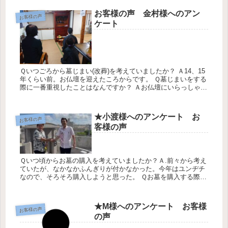
ら墓じ...
お客様の声 金村様へのアン
お客様の声
ケート
Ｑいつごろから墓じまい(改葬)を考えていましたか？ Ａ14、15
年くらい前。お仏壇を迎えたころからです。 Ｑ墓じまいをする
際に一番重視したことはなんですか？ Ａお仏壇にいらっしゃる
方々(永代供養)される人に対して不満な思いがありました。
Ｑ...
★小渡様へのアンケート お
お客様の声
客様の声
Ｑいつ頃からお墓の購入を考えていましたか？Ａ.前々から考え
ていたが、なかなかふんぎりが付かなかった。今年はユンヂチ
なので、そろそろ購入しようと思った。 Ｑお墓を購入する際に
一番重視したことは何ですか？Ａ.当初場所だけを重視していた
が、年を取...
★M様へのアンケート お客様
お客様の声
の声