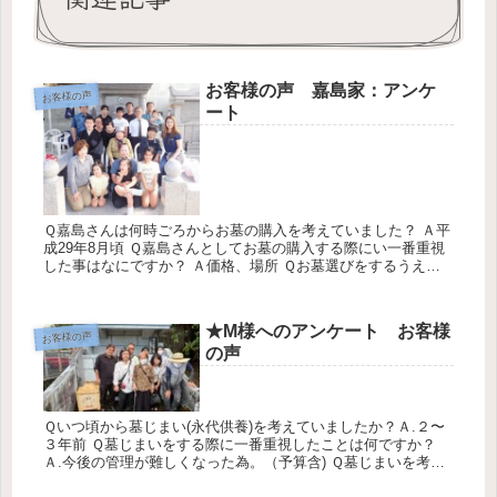
お客様の声 嘉島家：アンケ
お客様の声
ート
Ｑ嘉島さんは何時ごろからお墓の購入を考えていました？ Ａ平
成29年8月頃 Ｑ嘉島さんとしてお墓の購入する際にい一番重視
した事はなにですか？ Ａ価格、場所 Ｑお墓選びをするうえ
で、どのように情報をあつめましたか？ Ａインターネット、チ
ラシ、知...
★M様へのアンケート お客様
お客様の声
の声
Ｑいつ頃から墓じまい(永代供養)を考えていましたか？Ａ.２〜
３年前 Ｑ墓じまいをする際に一番重視したことは何ですか？
Ａ.今後の管理が難しくなった為。（予算含) Ｑ墓じまいを考え
た時、どのように情報をあつめましたか？Ａ.スマホ Ｑこれか