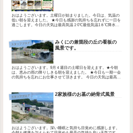
おはようございます。土曜日が始まりました。今日は、気温の
低い朝を迎えました。 ★今日も感謝の気持ちを忘れずに一日を
過ごします。今日の天気は最高気温２0℃最低気温1８℃降水確
率0％です 糸数（お墓ディレクター） 熟練した匠の職人達のお
墓の建立...
みくにの兼箇段の丘の看板の
スタッフブログ
風景です。
おはようございます。9月４週目の土曜日を迎えます。★今朝
は、恵みの雨の降りしきる朝を迎えました。 ★今日も一期一会
の気持ちを忘れにお仕事させて頂きます。 今日の天気は最高気
温29℃最低気温26℃降水確率90％ みくにの兼箇段の丘の看板が
設置...
2家族様のお墓の納骨式風景
スタッフブログ
おはようございます。深い睡眠と気持ち目覚めに感謝します。
今朝も健康を与えられて目覚めも最高の気持ち良い天気です。