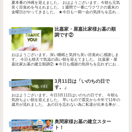
夏本番の沖縄を迎えました。 おはようございます。今朝も元気
良く目覚めを与えれました。１週間で一番にワクワクの週末の
金曜日がやってきました。 ★今日も一期一会の気持ちを忘れに
お仕事させて頂きます今日の天気は最高気温32℃最低気温28℃
降水確率...
比嘉家・屋嘉比家様お墓の順
スタッフブログ
調です②
おはようございます。深い睡眠と気持ち良い目覚めに感謝しま
す。 今日も晴天で気温の高い朝を迎えてました。 比嘉家・屋
嘉比家お墓の建立順調② ★今日も感謝の気持ちを忘れずにお仕
事に勤しみます。今日の天気は最高気温22℃最低気温19℃降水
確率30...
3月11日は「いのちの日で
スタッフブログ
す。」
おはようございます。今日3月11日はいのちの日です。 今朝も
気持ちよい朝を迎えました。 早いもので震災から今年で11年の
歳月が流れました。 あの日を忘れない為に私達が出来る事が沢
山見つかります。 引き続き東北を応援したい気持ちは変わら
ず、 ...
奥間家様お墓の建立スター
スタッフブログ
ト！