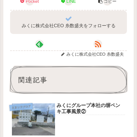
Pocket
LINE
コピー
みくに株式会社CEO 糸数盛夫をフォローする
みくに株式会社CEO 糸数盛夫
関連記事
みくにグループ本社の塀ペン
スタッフブログ
キ工事風景②