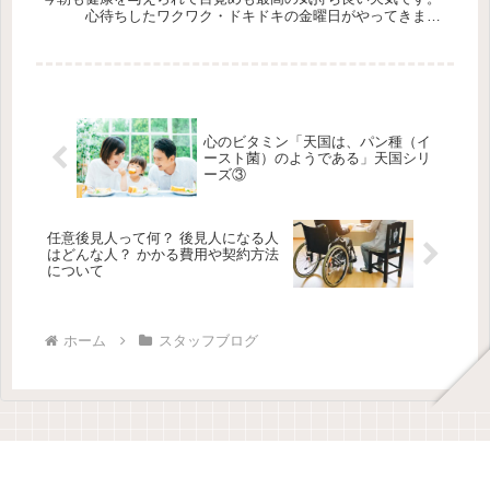
心待ちしたワクワク・ドキドキの金曜日がやってきまし
た。 今日一日もチーム・ワークを意識して頑張りま
す。 ★熱...
心のビタミン「天国は、パン種（イ
ースト菌）のようである」天国シリ
ーズ③
任意後見人って何？ 後見人になる人
はどんな人？ かかる費用や契約方法
について
ホーム
スタッフブログ