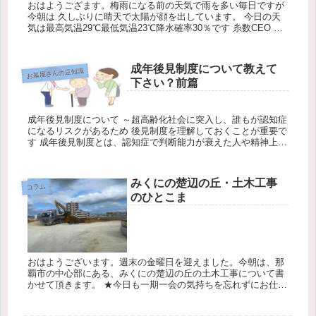
おはようござます。梅雨になる前の天気で雨を多い毎日ですが
今朝は 久しぶりに晴天で太陽が顔を出しています。 今日の天
気は最高気温29℃最低気温23℃降水確率30％です 糸数CEO お
蔭様で無事に玉城家のお墓完成しました！ 墓標も綺麗に仕上が
り...
成年後見制度について教えて
お墓屋さんの豆知識
下さい？前篇
成年後見制度について ～超高齢化社会に突入し、誰もが認知症
になるリスクがあるため 後見制度を理解しておくことが重要で
す 成年後見制度とは、認知症で判断能力が衰えた人や精神上の
障害がある人など、自分の財産管理などを行うことに支障があ
る人が、後...
みくにの楚辺の丘・土木工事
コラム
のひとこま
おはようございます。週末の金曜日を迎えました。今朝は、那
覇市の中心部にある、みくにの楚辺の丘の土木工事について書
かせて頂きます。 ★今日も一期一会の気持ちを忘れずにお仕事
させて頂きます。 今日の天気は最高気温29℃最低気温24℃降水
確率20...