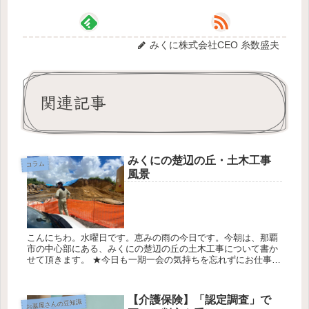
みくに株式会社CEO 糸数盛夫
関連記事
みくにの楚辺の丘・土木工事
コラム
風景
こんにちわ。水曜日です。恵みの雨の今日です。今朝は、那覇
市の中心部にある、みくにの楚辺の丘の土木工事について書か
せて頂きます。 ★今日も一期一会の気持ちを忘れずにお仕事さ
せて頂きます。 今日の天気は最高気温29℃最低気温40℃降水確
率40％...
【介護保険】「認定調査」で
お墓屋さんの豆知識