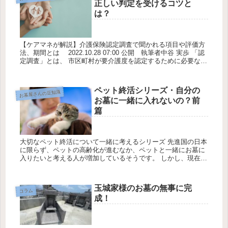
正しい判定を受けるコツと
は？
【ケアマネが解説】介護保険認定調査で聞かれる項目や評価方
法、期間とは 2022.10.28 07:00 公開 執筆者中谷 実歩 「認
定調査」とは、 市区町村が要介護度を認定するために必要な調
査のことです。 介護保険制度で利用できる介護サー...
ペット終活シリーズ・自分の
お墓屋さんの豆知識
お墓に一緒に入れないの？前
篇
大切なペット終活について一緒に考えるシリーズ 先進国の日本
に限らず、ペットの高齢化が進むなか、ペットと一緒にお墓に
入りたいと考える人が増加しているそうです。 しかし、現在の
寺院や霊園側の法的な環境整備は、まだまだ十分に整っている
とは限りませ...
玉城家様のお墓の無事に完
コラム
成！