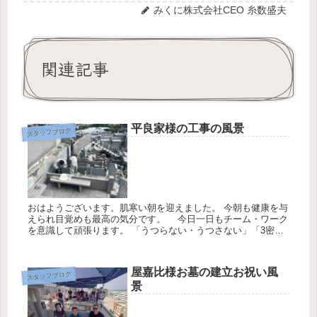
みくに株式会社CEO 糸数盛夫
関連記事
平良家様の工事の風景
スタッフブログ
おはようございます。肌寒い朝を迎えました。 今朝も健康を与
えられ目覚めも最高の気分です。 今日一日もチーム・ワーク
を意識して頑張ります。 「うつらない・うつさない」「3密を
避ける」「社会的距離を保つ」 の３点を守り過ごさせて頂き
ます。 ...
屋嘉比様お墓の建立お祝い風
スタッフブログ
景