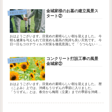
温15℃降水確率30％です。 みくにの兼箇段の丘の土木工事の風
景に...
金城家様のお墓の建立風景ス
スタッフブログ
タート②
おはようございます。目覚めの素晴らしい朝を迎えました。 今
朝も健康を与えられて目覚めも最高の気持ち良い天気です。 今
日一日もコロナウィルス対策を徹底意識して 「うつらない・う
つさない」「3密を避ける」「社会的距離を保つ」 の３点を
守りお仕...
コンクリート打設工事の風景
スタッフブログ
金城家②
おはようございます。目覚めの素晴らしい朝を迎えました。 暦
（こよみ）上では、沖縄もうりずんの季節に入りました。
「うりずん」とは、春分から梅雨（立夏）までの季節を沖縄の
方言でいいます。日増しに暖かくなって、雨で植物が潤う季節
の事を意味す...