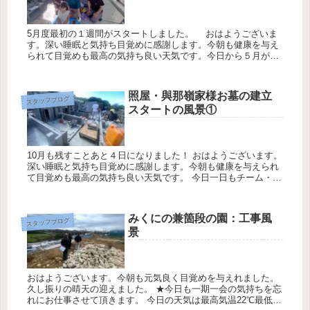
5月度最初の１週間がスタートしました。 おはようございま
す。深い睡眠と気持ち目覚めに感謝します。今朝も健康を与え
られて目覚めも最高の気持ち良い天気です。今日から５月がス
タートで大型連休も始まっています。 今日一日もチーム・ワー
クを意識して...
照屋・與那嶺家様お墓の建立
スタッフブログ
スタートの風景①
10月も残すことあと４日になりました！ おはようございます。
深い睡眠と気持ち目覚めに感謝します。今朝も健康を与えられ
て目覚めも最高の気持ち良い天気です。 今日一日もチーム・ワ
ークを意識して頑張ります。★今日も感謝の気持ちを忘れずに
お仕事に勤...
みくにの兼箇段の園：工事風
スタッフブログ
景
おはようございます。今朝も元気良く目覚めを与えれました。
久し振りの晴天の迎えました。 ★今日も一期一会の気持ちを忘
れにお仕事させて頂きます。 今日の天気は最高気温22℃最低気