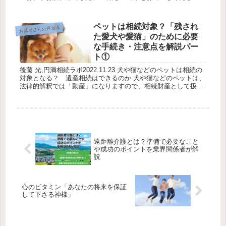
今日の天気は、最高気温25℃最低気温23℃降水確率30％です。
休...
ペットは相続対象？「残され
お墓屋さんの豆知識
た愛犬や愛猫」のために必要
な手続き・注意点を解説パー
ト①
後藤 光,円満相続ラボ2022.11.23 犬や猫などのペットは相続の
対象となる？ 遺産相続はできるのか 犬や猫などのペットは、
法律的解釈では「動産」になりますので、相続財産として扱わ
れます。そのため、遺産相続の対象になります。 皆さんもご...
遠距離介護とは？準備で必要なこと
や成功のポイントを業界関係者が解
説
心のビタミン「あなたの将来を保証
して下さる神様」