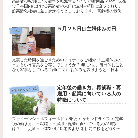
高齢者の転倒により衝撃を軽減するパンツの新商品 2022年現在
で日本国内における高齢者の人口は全体の3割に迫っており、
超高齢化社会に差し掛かろうとしております。 高齢者の転倒に
主な要因とは？ また、高齢者の事故の割合は増加傾向にあり、
その中...
５月２５日は主婦休みの日
コラム
充実した時間を過ごすためのアイデアをご紹介 「主婦休みの
日」という言葉をご存じでしょうか？ 年に3回、毎日休むこと
なく家事をしている主婦(主夫)にお休みを設けようと、日本記
念日協会で正式に認定されている記念日です。 ただ、家事を休
めるからと...
定年後の働き方。再就職・再
お墓屋さんの豆知識
雇用・起業に向いている人の
特徴について
ファイナンシャルフィールド > 老後 > セカンドライフ > 定年
後の働き方。再就職・再雇用・起業に向いている人の特徴
は？ 更新日: 2023.01.10 老後より引用 定年後をどうやって
過ごすかは、あと数年で定年を迎える人にとっては重大...