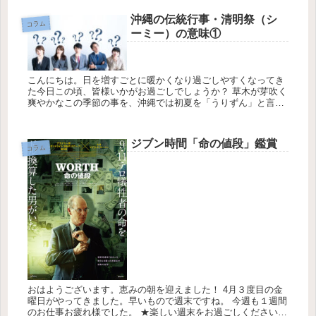
沖縄の伝統行事・清明祭（シ
コラム
ーミー）の意味①
こんにちは。日を増すごとに暖かくなり過ごしやすくなってき
た今日この頃、皆様いかがお過ごしでしょうか？ 草木が芽吹く
爽やかなこの季節の事を、沖縄では初夏を「うりずん」と言い
ます。 そんな「うりずん」の時期にある沖縄独特の行事をご存
じでしょうか...
ジブン時間「命の値段」鑑賞
コラム
おはようございます。恵みの朝を迎えました！ 4月３度目の金
曜日がやってきました。早いもので週末ですね。 今週も１週間
のお仕事お疲れ様でした。 ★楽しい週末をお過ごしください。